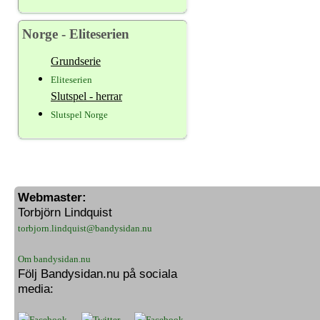
Norge - Eliteserien
Grundserie
Eliteserien
Slutspel - herrar
Slutspel Norge
Webmaster:
Torbjörn Lindquist
torbjorn.lindquist@bandysidan.nu
Om bandysidan.nu
Följ Bandysidan.nu på sociala
media: