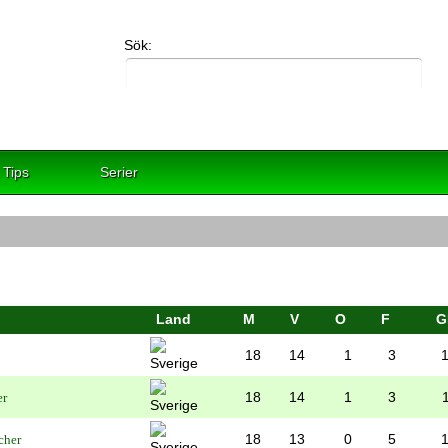
Sök:
Tips
Serier
Land
M
V
O
F
G
18
14
1
3
18
14
1
3
18
13
0
5