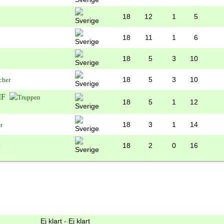
18
12
1
5
18
11
1
6
18
5
3
10
18
5
3
10
IF
18
5
1
12
18
3
1
14
18
2
0
16
Ej klart - Ej klart