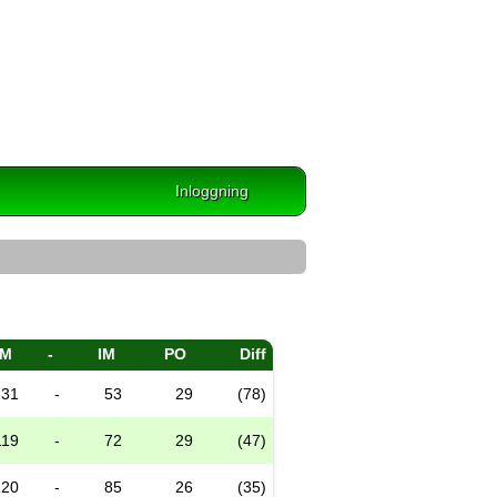
Inloggning
M
-
IM
PO
Diff
131
-
53
29
(78)
119
-
72
29
(47)
120
-
85
26
(35)