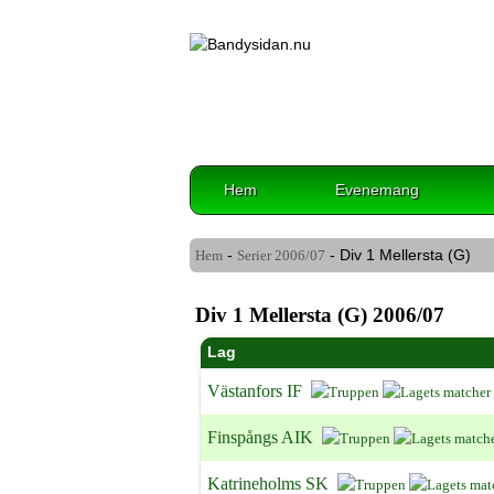
Hem
Evenemang
-
- Div 1 Mellersta (G)
Hem
Serier
2006/07
Div 1 Mellersta (G) 2006/07
Lag
Västanfors IF
Finspångs AIK
Katrineholms SK