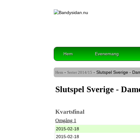
Hem
Evenemang
-
- Slutspel Sverige - Da
Hem
Serier 2014/15
Slutspel Sverige - Dam
Kvartsfinal
Omgång 1
2015-02-18
2015-02-18