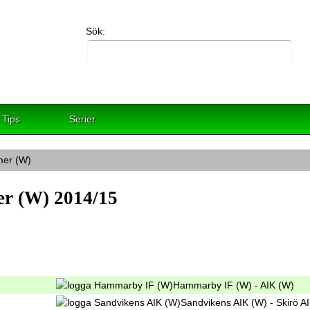
Sök:
Tips
Serier
mer (W)
er (W) 2014/15
Hammarby IF (W) - AIK (W)
Sandvikens AIK (W) - Skirö A