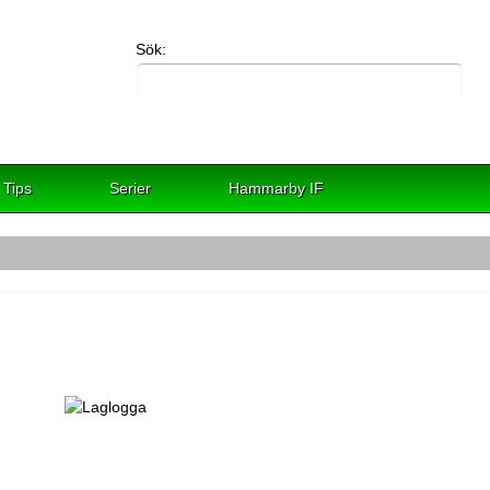
Sök:
Tips
Serier
Hammarby IF