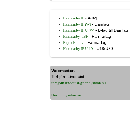
- A-lag
Hammarby IF
- Damlag
Hammarby IF (W)
- B-lag till Damlag
Hammarby IF U (W)
- Farmarlag
Hammarby TBF
- Farmarlag
Bajen Bandy
- U19/U20
Hammarby IF U-19
Webmaster:
Torbjörn Lindquist
torbjorn.lindquist@bandysidan.nu
Om bandysidan.nu