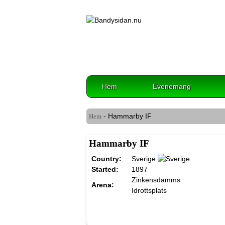
Hem
Evenemang
- Hammarby IF
Hem
Hammarby IF
Country:
Sverige
Started:
1897
Zinkensdamms
Arena:
Idrottsplats