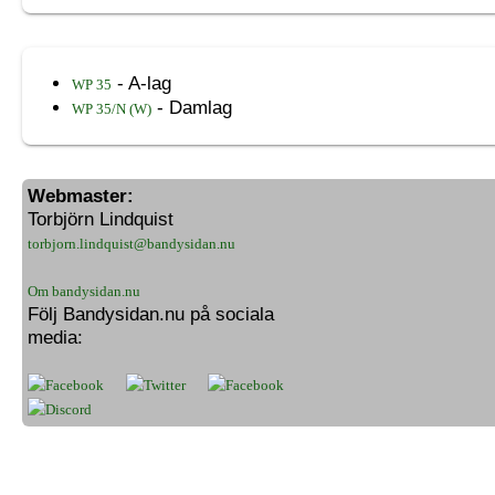
- A-lag
WP 35
- Damlag
WP 35/N (W)
Webmaster:
Torbjörn Lindquist
torbjorn.lindquist@bandysidan.nu
Om bandysidan.nu
Följ Bandysidan.nu på sociala
media: