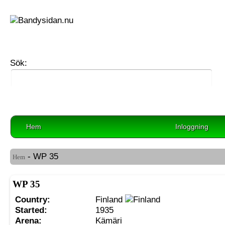
Sök:
Hem
Inloggning
- WP 35
Hem
WP 35
Country:
Finland
Started:
1935
Arena:
Kämäri