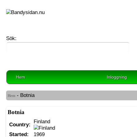
Sök:
Hem
Inloggning
- Botnia
Hem
Botnia
Finland
Country:
Started:
1969