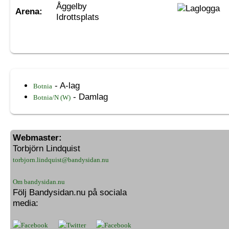
Åggelby
Arena:
Idrottsplats
- A-lag
Botnia
- Damlag
Botnia/N (W)
Webmaster:
Torbjörn Lindquist
torbjorn.lindquist@bandysidan.nu
Om bandysidan.nu
Följ Bandysidan.nu på sociala
media: