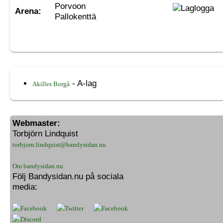
Porvoon
Arena:
Pallokenttä
- A-lag
Akilles Borgå
Webmaster:
Torbjörn Lindquist
torbjorn.lindquist@bandysidan.nu
Om bandysidan.nu
Följ Bandysidan.nu på sociala
media: