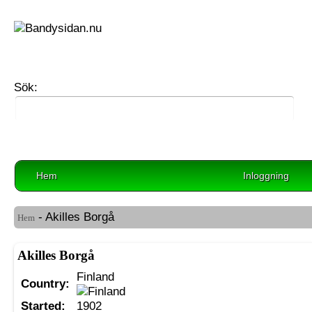
Sök:
Hem
Inloggning
- Akilles Borgå
Hem
Akilles Borgå
Finland
Country:
Started:
1902