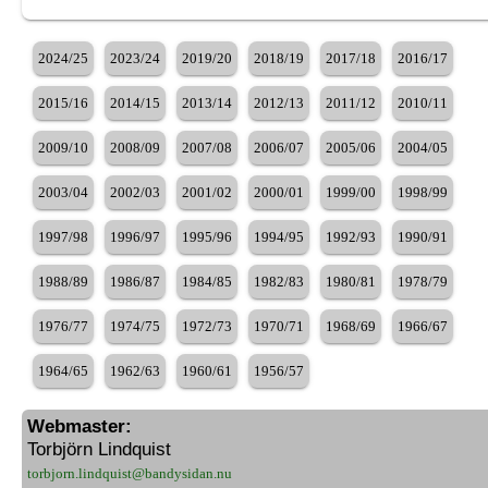
2024/25
2023/24
2019/20
2018/19
2017/18
2016/17
2015/16
2014/15
2013/14
2012/13
2011/12
2010/11
2009/10
2008/09
2007/08
2006/07
2005/06
2004/05
2003/04
2002/03
2001/02
2000/01
1999/00
1998/99
1997/98
1996/97
1995/96
1994/95
1992/93
1990/91
1988/89
1986/87
1984/85
1982/83
1980/81
1978/79
1976/77
1974/75
1972/73
1970/71
1968/69
1966/67
1964/65
1962/63
1960/61
1956/57
Webmaster:
Torbjörn Lindquist
torbjorn.lindquist@bandysidan.nu