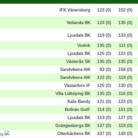
IFK Vänersborg
123 (0)
152 (0)
Vetlanda BK
123 (0)
135 (0)
Ljusdals BK
119 (0)
133 (0)
Vodnik
135 (0)
111 (0)
Ljusdals BK
125 (0)
123 (0)
Västerås SK
135 (0)
135 (0)
Sandvikens AIK
93 (0)
158 (0)
Sandvikens AIK
122 (0)
119 (0)
Västanfors IF
125 (0)
130 (0)
Villa Lidköping BK
135 (0)
116 (0)
Kalix Bandy
121 (0)
123 (0)
Bollnäs GoIF
114 (0)
151 (0)
Ljusdals BK
113 (0)
127 (0)
Grängesbergs BK
137 (0)
119 (0)
Otterbäckens BK
107 (0)
148 (0)
rg