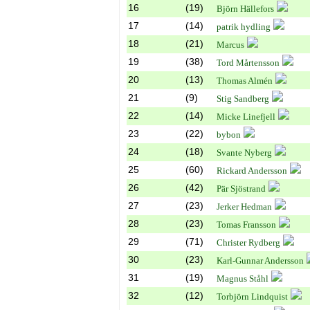
16
(19)
Björn Hällefors
17
(14)
patrik hydling
18
(21)
Marcus
19
(38)
Tord Mårtensson
20
(13)
Thomas Almén
21
(9)
Stig Sandberg
22
(14)
Micke Linefjell
23
(22)
bybon
24
(18)
Svante Nyberg
25
(60)
Rickard Andersson
26
(42)
Pär Sjöstrand
27
(23)
Jerker Hedman
28
(23)
Tomas Fransson
29
(71)
Christer Rydberg
30
(23)
Karl-Gunnar Andersson
31
(19)
Magnus Ståhl
32
(12)
Torbjörn Lindquist