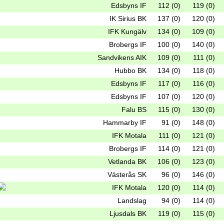
Edsbyns IF
112 (0)
119 (0)
IK Sirius BK
137 (0)
120 (0)
IFK Kungälv
134 (0)
109 (0)
Brobergs IF
100 (0)
140 (0)
Sandvikens AIK
109 (0)
111 (0)
Hubbo BK
134 (0)
118 (0)
Edsbyns IF
117 (0)
116 (0)
Edsbyns IF
107 (0)
120 (0)
Falu BS
115 (0)
130 (0)
Hammarby IF
91 (0)
148 (0)
IFK Motala
111 (0)
121 (0)
Brobergs IF
114 (0)
121 (0)
Vetlanda BK
106 (0)
123 (0)
Västerås SK
96 (0)
146 (0)
IFK Motala
120 (0)
114 (0)
Landslag
94 (0)
114 (0)
Ljusdals BK
119 (0)
115 (0)