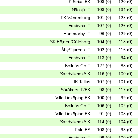
IK Sirius BK
108 (0)
120 (0)
Nässjö IF
108 (0)
134 (0)
IFK Vänersborg
101 (0)
128 (0)
Edsbyns IF
107 (0)
126 (0)
Hammarby IF
96 (0)
129 (0)
SK Höjden/Göteborg
104 (0)
118 (0)
Åby/Tjureda IF
102 (0)
116 (0)
Edsbyns IF
113 (0)
94 (0)
Bollnäs GoIF
127 (0)
88 (0)
Sandvikens AIK
116 (0)
100 (0)
IK Tellus
107 (0)
101 (0)
Söråkers IF/BK
98 (0)
117 (0)
Villa Lidköping BK
100 (0)
99 (0)
Bollnäs GoIF
106 (0)
102 (0)
Villa Lidköping BK
91 (0)
108 (0)
Sandvikens AIK
114 (0)
104 (0)
Falu BS
108 (0)
93 (0)
Edsbyns IF
99 (0)
100 (0)