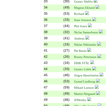
33
(30)
Gustav Wallén
34
(49)
Magnus Eklund
35
(53)
Richard
36
(33)
Sune Jonsson
37
(44)
Phil Jones
38
(32)
Niclas Samuelsson
39
(41)
Andreas
40
(16)
Niklas Wiklander
41
(27)
Pär Baum
42
(26)
Ronny Pettersson
43
(16)
ERIK STÅL
44
(33)
Gustav Lidén
45
(46)
Jörgen Hasselström
46
(53)
Gustaf Lindborg
47
(59)
Mikael Larsson
48
(49)
Martin Nörgaard
49
(46)
JONetsby
50
(49)