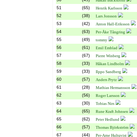
Håkan Bäckström
51
(65)
Henrik Karlsson
52
(38)
Lars Jonsson
53
(42)
Anton Hall-Eriksson
54
(63)
Per-Åke Tångring
55
(49)
tommy
56
(61)
Emil Emblad
57
(67)
Pierre Winberg
58
(33)
Håkan Lindholm
59
(33)
Ilppo Sandberg
60
(57)
Anders Prytz
61
(28)
Mathias Hermansson
62
(56)
Roger Larsson
63
(30)
Tobias Nirs
64
(65)
Rune Kraft Johnsen
65
(62)
Peter Hedlund
66
(57)
Thomas Björkström
67
(44)
Per-Arne Hultqvist