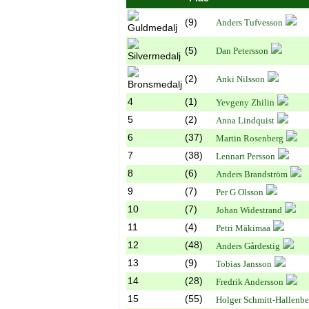
(9)
Anders Tufvesson
(5)
Dan Petersson
(2)
Anki Nilsson
4
(1)
Yevgeny Zhilin
5
(2)
Anna Lindquist
6
(37)
Martin Rosenberg
7
(38)
Lennart Persson
8
(6)
Anders Brandström
9
(7)
Per G Olsson
10
(7)
Johan Widestrand
11
(4)
Petri Mäkimaa
12
(48)
Anders Gårdestig
13
(9)
Tobias Jansson
14
(28)
Fredrik Andersson
15
(55)
Holger Schmitt-Hallenbe