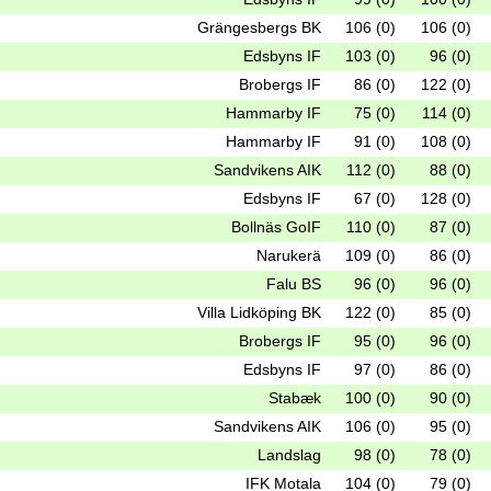
Grängesbergs BK
106 (0)
106 (0)
Edsbyns IF
103 (0)
96 (0)
Brobergs IF
86 (0)
122 (0)
Hammarby IF
75 (0)
114 (0)
Hammarby IF
91 (0)
108 (0)
Sandvikens AIK
112 (0)
88 (0)
Edsbyns IF
67 (0)
128 (0)
Bollnäs GoIF
110 (0)
87 (0)
Narukerä
109 (0)
86 (0)
Falu BS
96 (0)
96 (0)
Villa Lidköping BK
122 (0)
85 (0)
Brobergs IF
95 (0)
96 (0)
Edsbyns IF
97 (0)
86 (0)
Stabæk
100 (0)
90 (0)
Sandvikens AIK
106 (0)
95 (0)
Landslag
98 (0)
78 (0)
IFK Motala
104 (0)
79 (0)