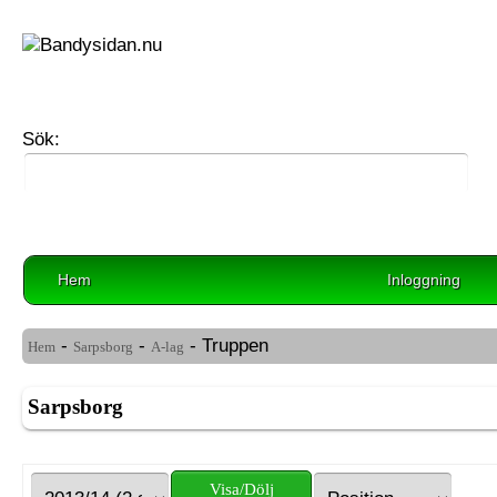
Sök:
Hem
Inloggning
-
-
- Truppen
Hem
Sarpsborg
A-lag
Sarpsborg
Visa/Dölj