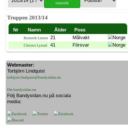
statistik
Truppen 2013/14
Nr
Namn
Ålder
Poss
21
Målvakt
Kenneth Larsen
41
Försvar
Christer Lystad
Webmaster:
Torbjörn Lindquist
torbjorn.lindquist@bandysidan.nu
Om bandysidan.nu
Följ Bandysidan.nu på sociala
media: