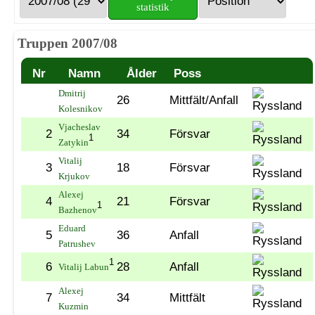
statistik
Truppen 2007/08
Nr
Namn
Ålder
Poss
Dmitrij
26
Mittfält/Anfall
Kolesnikov
Vjacheslav
2
34
Försvar
1
Zatykin
Vitalij
3
18
Försvar
Krjukov
Alexej
4
21
Försvar
1
Bazhenov
Eduard
5
36
Anfall
Patrushev
1
6
28
Anfall
Vitalij Labun
Alexej
7
34
Mittfält
Kuzmin