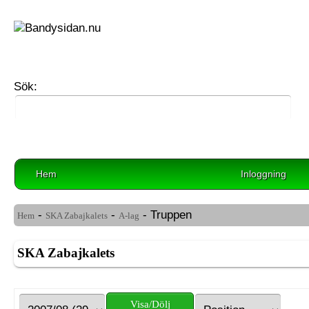
Sök:
Hem
Inloggning
-
-
- Truppen
Hem
SKA Zabajkalets
A-lag
SKA Zabajkalets
Visa/Dölj