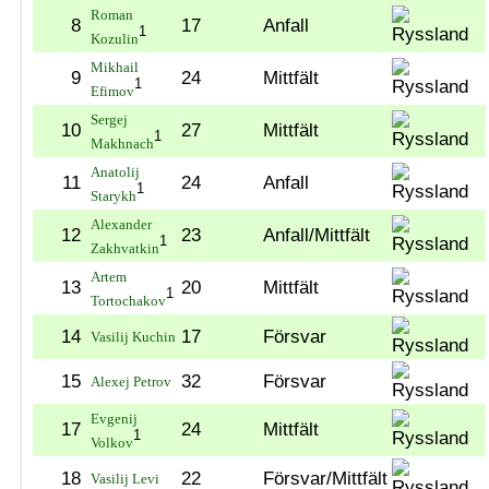
Roman
8
17
Anfall
1
Kozulin
Mikhail
9
24
Mittfält
1
Efimov
Sergej
10
27
Mittfält
1
Makhnach
Anatolij
11
24
Anfall
1
Starykh
Alexander
12
23
Anfall/Mittfält
1
Zakhvatkin
Artem
13
20
Mittfält
1
Tortochakov
14
17
Försvar
Vasilij Kuchin
15
32
Försvar
Alexej Petrov
Evgenij
17
24
Mittfält
1
Volkov
18
22
Försvar/Mittfält
Vasilij Levi