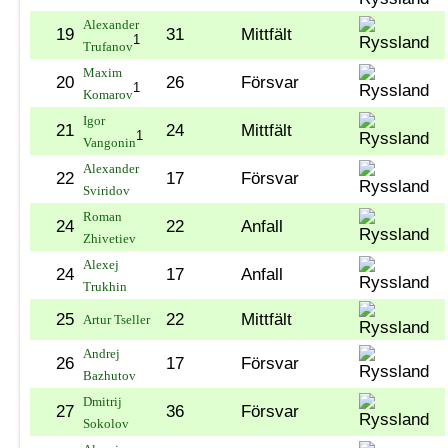
Alexander
19
31
Mittfält
1
Trufanov
Maxim
20
26
Försvar
1
Komarov
Igor
21
24
Mittfält
1
Vangonin
Alexander
22
17
Försvar
Sviridov
Roman
24
22
Anfall
Zhivetiev
Alexej
24
17
Anfall
Trukhin
25
22
Mittfält
Artur Tseller
Andrej
26
17
Försvar
Bazhutov
Dmitrij
27
36
Försvar
Sokolov