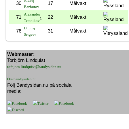
Alexej
30
17
Målvakt
Bazhutov
Alexander
71
22
Målvakt
1
Temnikov
Dmitrij
76
31
Målvakt
Sergeev
Webmaster:
Torbjörn Lindquist
torbjorn.lindquist@bandysidan.nu
Om bandysidan.nu
Följ Bandysidan.nu på sociala
media: