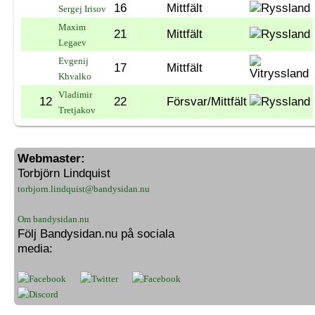
16
Mittfält
Sergej Irisov
Maxim
21
Mittfält
Legaev
Evgenij
17
Mittfält
Khvalko
Vladimir
12
22
Försvar/Mittfält
Tretjakov
Webmaster:
Torbjörn Lindquist
torbjorn.lindquist@bandysidan.nu
Om bandysidan.nu
Följ Bandysidan.nu på sociala
media: