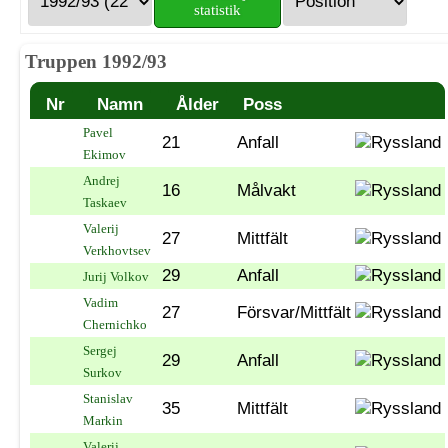
statistik
Truppen 1992/93
Nr
Namn
Ålder
Poss
Pavel
21
Anfall
Ekimov
Andrej
16
Målvakt
Taskaev
Valerij
27
Mittfält
Verkhovtsev
29
Anfall
Jurij Volkov
Vadim
27
Försvar/Mittfält
Chernichko
Sergej
29
Anfall
Surkov
Stanislav
35
Mittfält
Markin
Valerij