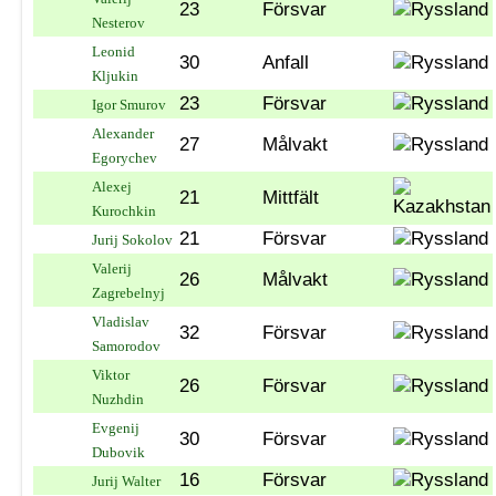
23
Försvar
Nesterov
Leonid
30
Anfall
Kljukin
23
Försvar
Igor Smurov
Alexander
27
Målvakt
Egorychev
Alexej
21
Mittfält
Kurochkin
21
Försvar
Jurij Sokolov
Valerij
26
Målvakt
Zagrebelnyj
Vladislav
32
Försvar
Samorodov
Viktor
26
Försvar
Nuzhdin
Evgenij
30
Försvar
Dubovik
16
Försvar
Jurij Walter