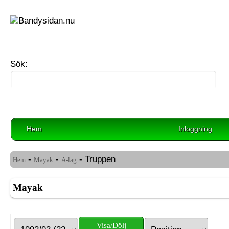
Sök:
Hem
Inloggning
-
-
- Truppen
Hem
Mayak
A-lag
Mayak
Visa/Dölj