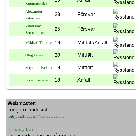
Komnatskikh
Alexander
28
Försvar
Artemiev
Vladislav
25
Försvar
Samorodov
19
Mittfält/Anfall
Mikhail Tankov
20
Mittfält
Oleg Polev
19
Mittfält
Sergej In-Fa-Lin
18
Anfall
Sergej Konakov
Webmaster:
Torbjörn Lindquist
torbjorn.lindquist@bandysidan.nu
Om bandysidan.nu
Följ Bandysidan.nu på sociala