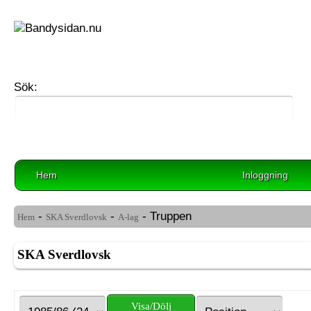
Sök:
Hem
Inloggning
-
-
- Truppen
Hem
SKA Sverdlovsk
A-lag
SKA Sverdlovsk
Visa/Dölj