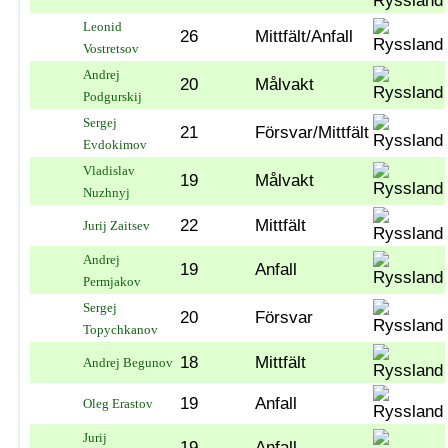
Leonid
26
Mittfält/Anfall
Vostretsov
Andrej
20
Målvakt
Podgurskij
Sergej
21
Försvar/Mittfält
Evdokimov
Vladislav
19
Målvakt
Nuzhnyj
22
Mittfält
Jurij Zaitsev
Andrej
19
Anfall
Permjakov
Sergej
20
Försvar
Topychkanov
18
Mittfält
Andrej Begunov
19
Anfall
Oleg Erastov
Jurij
19
Anfall