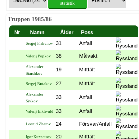
statistik
Truppen 1985/86
Nr
Namn
Ålder
Poss
31
Anfall
Sergej Piskunov
38
Målvakt
Valerij Popkov
Alexander
19
Mittfält
Starshkov
27
Mittfält
Sergej Butakov
Alexander
33
Anfall
Sivkov
33
Anfall
Valerij Eikhvald
24
Försvar/Anfall
Leonid Zharov
20
Mittfält
Igor Kuznetsov