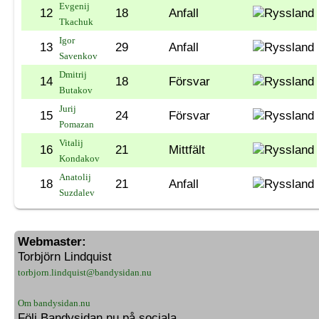
Evgenij
12
18
Anfall
Tkachuk
Igor
13
29
Anfall
Savenkov
Dmitrij
14
18
Försvar
Butakov
Jurij
15
24
Försvar
Pomazan
Vitalij
16
21
Mittfält
Kondakov
Anatolij
18
21
Anfall
Suzdalev
Webmaster:
Torbjörn Lindquist
torbjorn.lindquist@bandysidan.nu
Om bandysidan.nu
Följ Bandysidan.nu på sociala