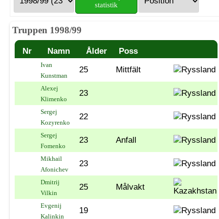
statistik
Truppen 1998/99
Nr
Namn
Ålder
Poss
Ivan
25
Mittfält
Kunstman
Alexej
23
Klimenko
Sergej
22
Kozyrenko
Sergej
23
Anfall
Fomenko
Mikhail
23
Afonichev
Dmitrij
25
Målvakt
Vilkin
Evgenij
19
Kalinkin