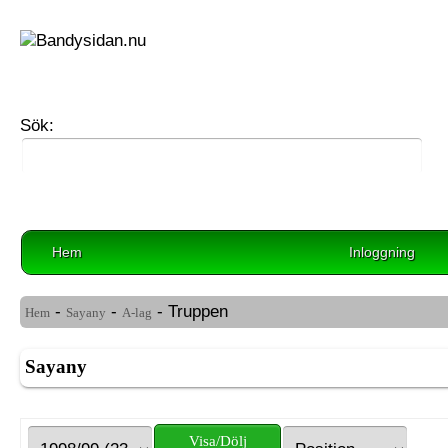
Sök:
Hem
Inloggning
-
-
- Truppen
Hem
Sayany
A-lag
Sayany
Visa/Dölj