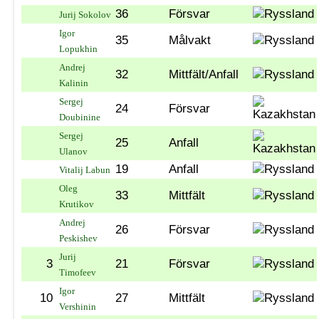
36
Försvar
Jurij Sokolov
Igor
35
Målvakt
Lopukhin
Andrej
32
Mittfält/Anfall
Kalinin
Sergej
24
Försvar
Doubinine
Sergej
25
Anfall
Ulanov
19
Anfall
Vitalij Labun
Oleg
33
Mittfält
Krutikov
Andrej
26
Försvar
Peskishev
Jurij
3
21
Försvar
Timofeev
Igor
10
27
Mittfält
Vershinin