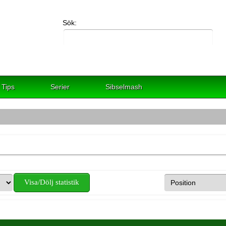
Sök:
Tips
Serier
Sibselmash
Visa/Dölj statistik