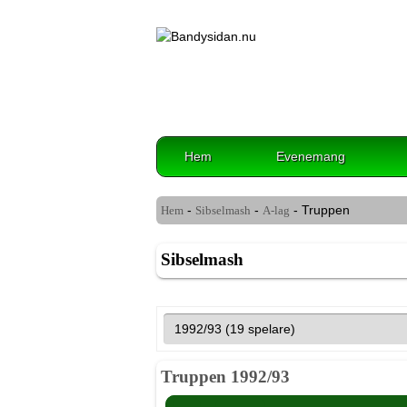
Hem
Evenemang
-
-
- Truppen
Hem
Sibselmash
A-lag
Sibselmash
Truppen 1992/93