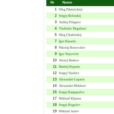
Nr
Namn
1
Oleg Pshenichnij
2
Sergej Belinskij
3
Andrej Filippov
4
Vladislav Degaltsev
5
Oleg Chubinskij
7
Igor Kazarin
8
Nikolaj Konovalov
9
Igor Vojtovich
10
Alexej Burkov
11
Dmitrij Kopnin
12
Sergej Vasiliev
13
Alexander Lopatin
14
Alexander Mikheev
15
Sergej Kargapolov
17
Mikhail Kljanin
18
Sergej Rogulev
19
Mikhail Juriev