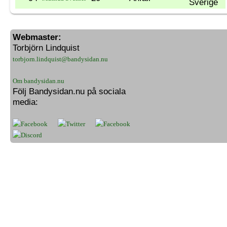
Webmaster:
Torbjörn Lindquist
torbjorn.lindquist@bandysidan.nu
Om bandysidan.nu
Följ Bandysidan.nu på sociala
media: