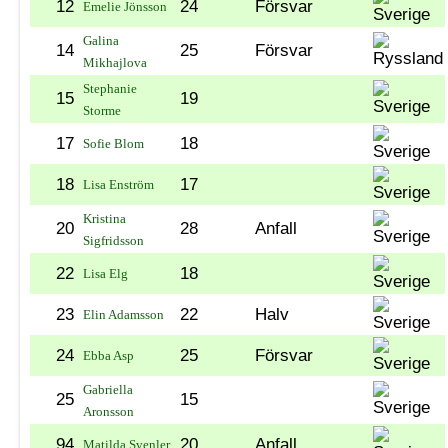
12
24
Försvar
Emelie Jönsson
Galina
14
25
Försvar
Mikhajlova
Stephanie
15
19
Storme
17
18
Sofie Blom
18
17
Lisa Enström
Kristina
20
28
Anfall
Sigfridsson
22
18
Lisa Elg
23
22
Halv
Elin Adamsson
24
25
Försvar
Ebba Asp
Gabriella
25
15
Aronsson
94
20
Anfall
Matilda Svenler