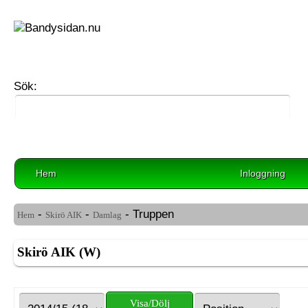
Sök:
Hem
Inloggning
-
-
- Truppen
Hem
Skirö AIK
Damlag
Skirö AIK (W)
Visa/Dölj