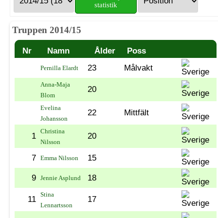
statistik
Truppen 2014/15
Nr
Namn
Ålder
Poss
23
Målvakt
Pernilla Elardt
Anna-Maja
20
Blom
Evelina
22
Mittfält
Johansson
Christina
1
20
Nilsson
7
15
Emma Nilsson
9
18
Jennie Asplund
Stina
11
17
Lennartsson