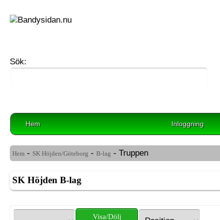
Sök:
Hem
Inloggning
-
-
- Truppen
Hem
SK Höjden/Göteborg
B-lag
SK Höjden B-lag
Visa/Dölj