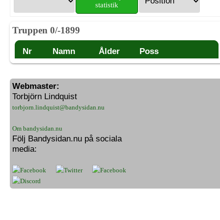
statistik
Truppen 0/-1899
Nr
Namn
Ålder
Poss
Webmaster:
Torbjörn Lindquist
torbjorn.lindquist@bandysidan.nu
Om bandysidan.nu
Följ Bandysidan.nu på sociala
media: