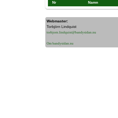
Nr
Namn
Webmaster:
Torbjörn Lindquist
torbjorn.lindquist@bandysidan.nu
Om bandysidan.nu