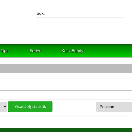
Sök:
Tips
Serier
Kalix Bandy
Visa/Dölj statistik