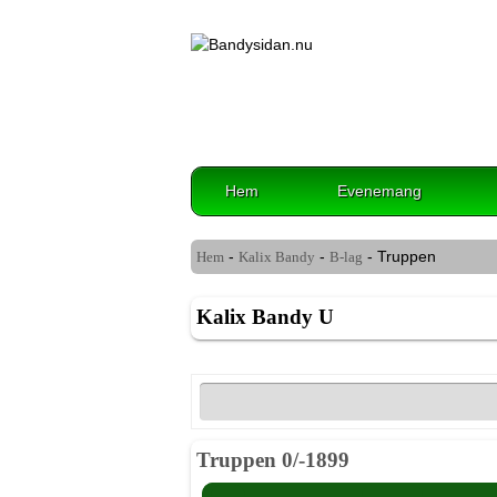
Hem
Evenemang
-
-
- Truppen
Hem
Kalix Bandy
B-lag
Kalix Bandy U
Truppen 0/-1899