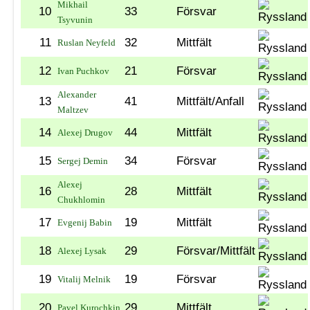
Mikhail
10
33
Försvar
Tsyvunin
11
32
Mittfält
Ruslan Neyfeld
12
21
Försvar
Ivan Puchkov
Alexander
13
41
Mittfält/Anfall
Maltzev
14
44
Mittfält
Alexej Drugov
15
34
Försvar
Sergej Demin
Alexej
16
28
Mittfält
Chukhlomin
17
19
Mittfält
Evgenij Babin
18
29
Försvar/Mittfält
Alexej Lysak
19
19
Försvar
Vitalij Melnik
20
29
Mittfält
Pavel Kurochkin