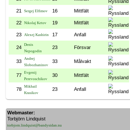
21
16
Mittfält
Sergej Elfimov
22
19
Mittfält
Nikolaj Ketov
23
17
Anfall
Alexej Kashirin
Denis
24
23
Försvar
Nepogodin
Andrej
33
33
Målvakt
Slobozhaninov
Evgenij
77
30
Mittfält
Perevoschikov
Mikhail
78
23
Anfall
Krasikov
Webmaster:
Torbjörn Lindquist
torbjorn.lindquist@bandysidan.nu