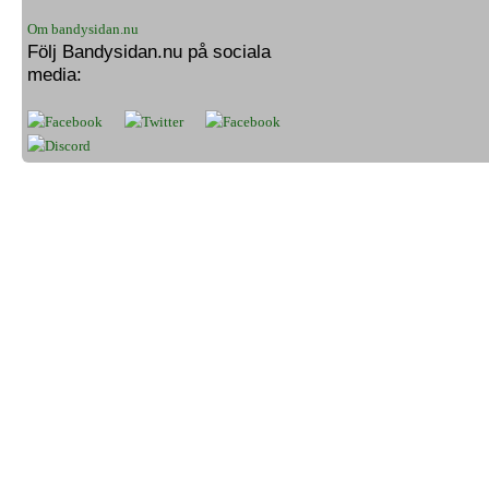
Om bandysidan.nu
Följ Bandysidan.nu på sociala
media: