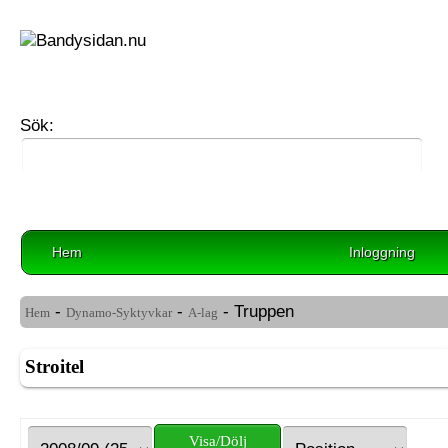
Sök:
Hem
Inloggning
-
-
- Truppen
Hem
Dynamo-Syktyvkar
A-lag
Stroitel
Visa/Dölj