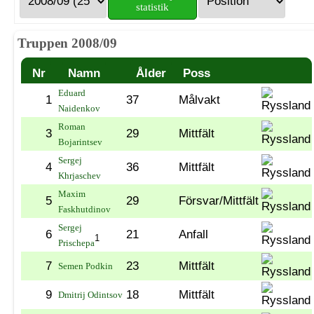
statistik
Truppen 2008/09
Nr
Namn
Ålder
Poss
Eduard
1
37
Målvakt
Naidenkov
Roman
3
29
Mittfält
Bojarintsev
Sergej
4
36
Mittfält
Khrjaschev
Maxim
5
29
Försvar/Mittfält
Faskhutdinov
Sergej
6
21
Anfall
1
Prischepa
7
23
Mittfält
Semen Podkin
9
18
Mittfält
Dmitrij Odintsov