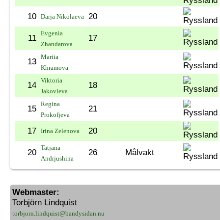
10
20
Darja Nikolaeva
Evgenia
11
17
Zhandarova
Mariia
13
Khramova
Viktoria
14
18
Jakovleva
Regina
15
21
Prokofjeva
17
20
Irina Zelenova
Tatjana
20
26
Målvakt
Andrjushina
Webmaster:
Torbjörn Lindquist
torbjorn.lindquist@bandysidan.nu