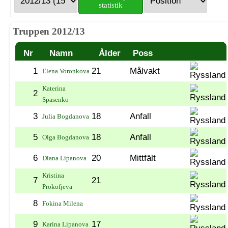
statistik
Truppen 2012/13
Nr
Namn
Ålder
Poss
1
21
Målvakt
Elena Voronkova
Katerina
2
Spasenko
3
18
Anfall
Julia Bogdanova
5
18
Anfall
Olga Bogdanova
6
20
Mittfält
Diana Lipanova
Kristina
7
21
Prokofjeva
8
Fokina Milena
9
17
Karina Lipanova