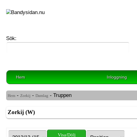
Sök:
Hem
Inloggning
-
-
- Truppen
Hem
Zorkij
Damlag
Zorkij (W)
Visa/Dölj