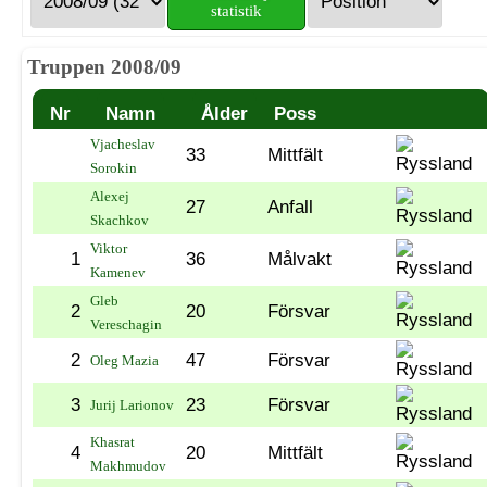
statistik
Truppen 2008/09
Nr
Namn
Ålder
Poss
Vjacheslav
33
Mittfält
Sorokin
Alexej
27
Anfall
Skachkov
Viktor
1
36
Målvakt
Kamenev
Gleb
2
20
Försvar
Vereschagin
2
47
Försvar
Oleg Mazia
3
23
Försvar
Jurij Larionov
Khasrat
4
20
Mittfält
Makhmudov