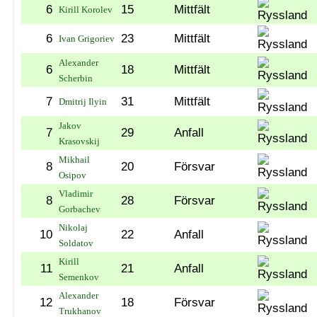
6
15
Mittfält
Kirill Korolev
6
23
Mittfält
Ivan Grigoriev
Alexander
6
18
Mittfält
Scherbin
7
31
Mittfält
Dmitrij Ilyin
Jakov
7
29
Anfall
Krasovskij
Mikhail
8
20
Försvar
Osipov
Vladimir
8
28
Försvar
Gorbachev
Nikolaj
10
22
Anfall
Soldatov
Kirill
11
21
Anfall
Semenkov
Alexander
12
18
Försvar
Trukhanov