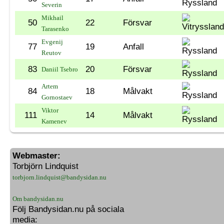
Severin
Mikhail
50
22
Försvar
Tarasenko
Evgenij
77
19
Anfall
Reutov
83
20
Försvar
Daniil Tsebro
Artem
84
18
Målvakt
Gornostaev
Viktor
111
14
Målvakt
Kamenev
Webmaster:
Torbjörn Lindquist
torbjorn.lindquist@bandysidan.nu
Om bandysidan.nu
Följ Bandysidan.nu på sociala
media: