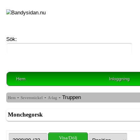
Sök:
Hem
Inloggning
-
-
- Truppen
Hem
Severonickel
A-lag
Monchegorsk
Visa/Dölj