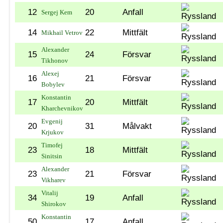
12
20
Anfall
Sergej Kem
14
22
Mittfält
Mikhail Vetrov
Alexander
15
24
Försvar
Tikhonov
Alexej
16
21
Försvar
Bobylev
Konstantin
17
20
Mittfält
Kharchevnikov
Evgenij
20
31
Målvakt
Krjukov
Timofej
23
18
Mittfält
Sinitsin
Alexander
23
21
Försvar
Vikharev
Vitalij
34
19
Anfall
Shirokov
Konstantin
50
17
Anfall