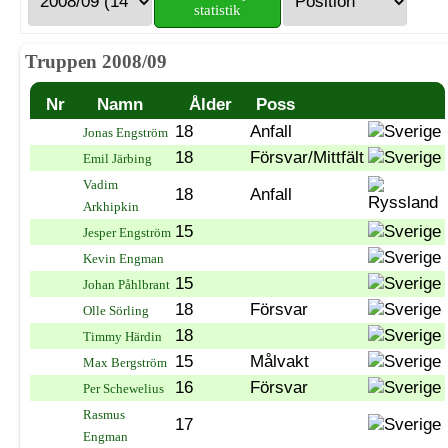
statistik
Truppen 2008/09
Nr
Namn
Ålder
Poss
18
Anfall
Jonas Engström
18
Försvar/Mittfält
Emil Järbing
Vadim
18
Anfall
Arkhipkin
15
Jesper Engström
Kevin Engman
15
Johan Påhlbrant
18
Försvar
Olle Sörling
18
Timmy Härdin
15
Målvakt
Max Bergström
16
Försvar
Per Schewelius
Rasmus
17
Engman