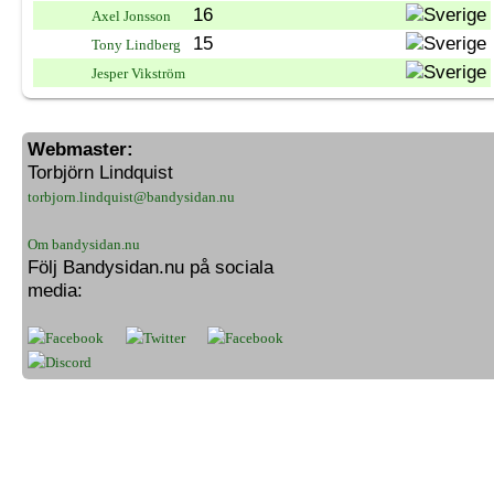
16
Axel Jonsson
15
Tony Lindberg
Jesper Vikström
Webmaster:
Torbjörn Lindquist
torbjorn.lindquist@bandysidan.nu
Om bandysidan.nu
Följ Bandysidan.nu på sociala
media: