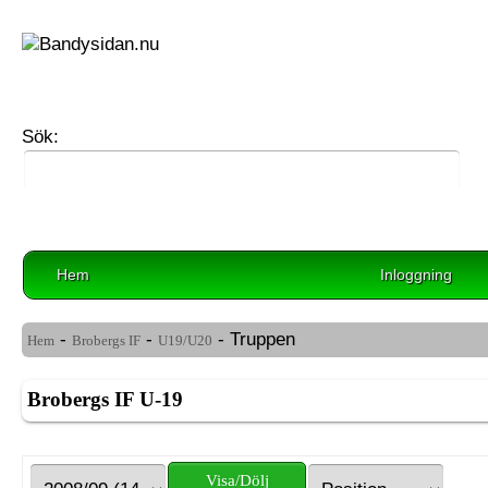
Sök:
Hem
Inloggning
-
-
- Truppen
Hem
Brobergs IF
U19/U20
Brobergs IF U-19
Visa/Dölj