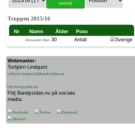
statistik
Truppen 2015/16
Nr
Namn
Ålder
Poss
30
Anfall
Alexander Hart
Webmaster:
Torbjörn Lindquist
torbjorn.lindquist@bandysidan.nu
Om bandysidan.nu
Följ Bandysidan.nu på sociala
media: