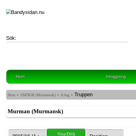
Sök:
Hem
Inloggning
-
-
- Truppen
Hem
AMNGR (Murmansk)
A-lag
Murman (Murmansk)
Visa/Dölj