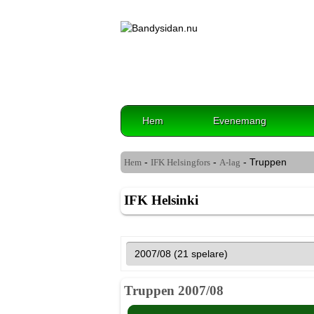
Hem
Evenemang
-
-
- Truppen
Hem
IFK Helsingfors
A-lag
IFK Helsinki
Truppen 2007/08