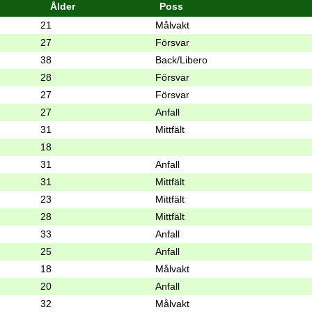
Ålder
Poss
21
Målvakt
27
Försvar
38
Back/Libero
28
Försvar
27
Försvar
27
Anfall
31
Mittfält
18
31
Anfall
31
Mittfält
23
Mittfält
28
Mittfält
33
Anfall
25
Anfall
18
Målvakt
20
Anfall
32
Målvakt