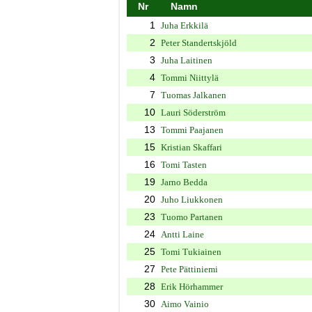
Nr
Namn
1
Juha Erkkilä
2
Peter Standertskjöld
3
Juha Laitinen
4
Tommi Niittylä
7
Tuomas Jalkanen
10
Lauri Söderström
13
Tommi Paajanen
15
Kristian Skaffari
16
Tomi Tasten
19
Jarno Bedda
20
Juho Liukkonen
23
Tuomo Partanen
24
Antti Laine
25
Tomi Tukiainen
27
Pete Pättiniemi
28
Erik Hörhammer
30
Aimo Vainio