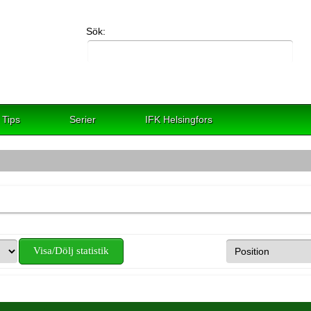
Sök:
Tips
Serier
IFK Helsingfors
Visa/Dölj statistik