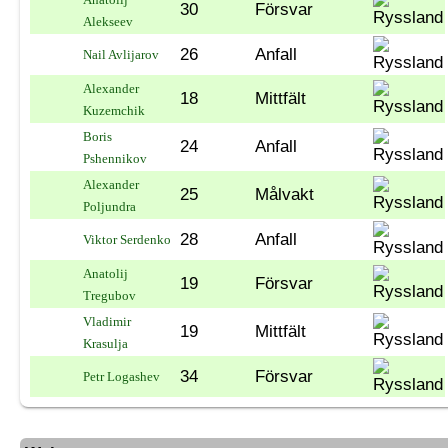
30
Försvar
Alekseev
26
Anfall
Nail Avlijarov
Alexander
18
Mittfält
Kuzemchik
Boris
24
Anfall
Pshennikov
Alexander
25
Målvakt
Poljundra
28
Anfall
Viktor Serdenko
Anatolij
19
Försvar
Tregubov
Vladimir
19
Mittfält
Krasulja
34
Försvar
Petr Logashev