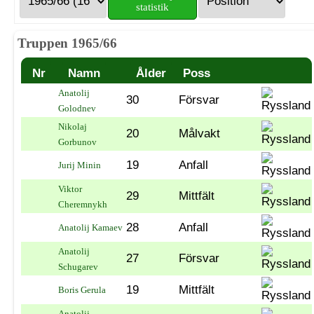
statistik
Truppen 1965/66
Nr
Namn
Ålder
Poss
Anatolij
30
Försvar
Golodnev
Nikolaj
20
Målvakt
Gorbunov
19
Anfall
Jurij Minin
Viktor
29
Mittfält
Cheremnykh
28
Anfall
Anatolij Kamaev
Anatolij
27
Försvar
Schugarev
19
Mittfält
Boris Gerula
Anatolij