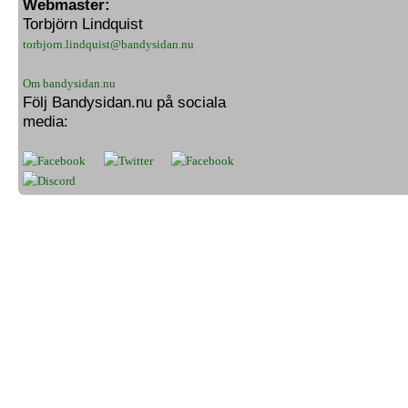
Webmaster:
Torbjörn Lindquist
torbjorn.lindquist@bandysidan.nu
Om bandysidan.nu
Följ Bandysidan.nu på sociala
media: