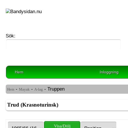
Sök:
Hem
Inloggning
-
-
- Truppen
Hem
Mayak
A-lag
Trud (Krasnoturinsk)
Visa/Dölj