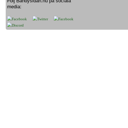
Följ Bandysidan.nu på sociala
media: