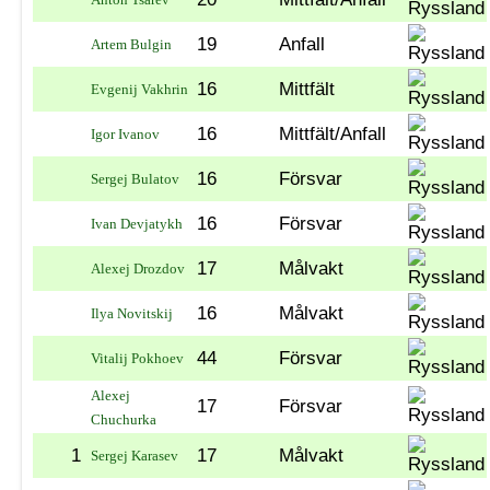
19
Anfall
Artem Bulgin
16
Mittfält
Evgenij Vakhrin
16
Mittfält/Anfall
Igor Ivanov
16
Försvar
Sergej Bulatov
16
Försvar
Ivan Devjatykh
17
Målvakt
Alexej Drozdov
16
Målvakt
Ilya Novitskij
44
Försvar
Vitalij Pokhoev
Alexej
17
Försvar
Chuchurka
1
17
Målvakt
Sergej Karasev