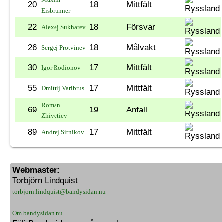
20
18
Mittfält
Eisbrunner
22
18
Försvar
Alexej Sukharev
26
18
Målvakt
Sergej Protvinev
30
17
Mittfält
Igor Rodionov
55
17
Mittfält
Dmitrij Varibrus
Roman
69
19
Anfall
Zhivetiev
89
17
Mittfält
Andrej Sitnikov
Webmaster:
Torbjörn Lindquist
torbjorn.lindquist@bandysidan.nu
Om bandysidan.nu