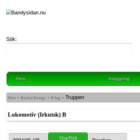
Sök:
Hem
Inloggning
-
-
- Truppen
Hem
Baykal Energy
B-lag
Lokomotiv (Irkutsk) B
Visa/Dölj