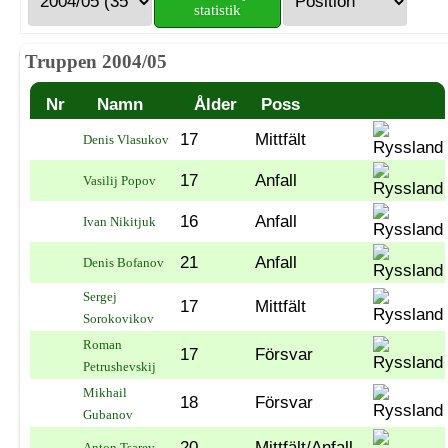
statistik
Truppen 2004/05
Nr
Namn
Ålder
Poss
17
Mittfält
Denis Vlasukov
17
Anfall
Vasilij Popov
16
Anfall
Ivan Nikitjuk
21
Anfall
Denis Bofanov
Sergej
17
Mittfält
Sorokovikov
Roman
17
Försvar
Petrushevskij
Mikhail
18
Försvar
Gubanov
20
Mittfält/Anfall
Anton Tsarev