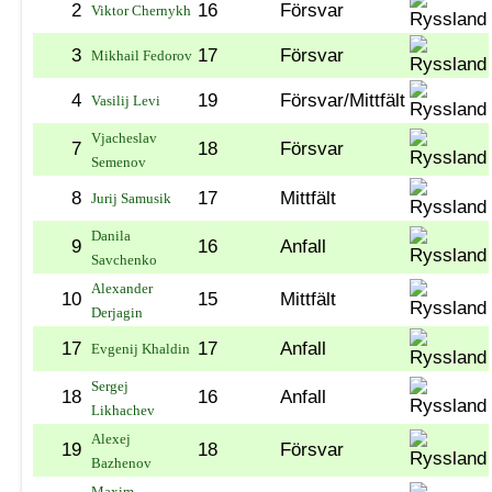
2
16
Försvar
Viktor Chernykh
3
17
Försvar
Mikhail Fedorov
4
19
Försvar/Mittfält
Vasilij Levi
Vjacheslav
7
18
Försvar
Semenov
8
17
Mittfält
Jurij Samusik
Danila
9
16
Anfall
Savchenko
Alexander
10
15
Mittfält
Derjagin
17
17
Anfall
Evgenij Khaldin
Sergej
18
16
Anfall
Likhachev
Alexej
19
18
Försvar
Bazhenov
Maxim