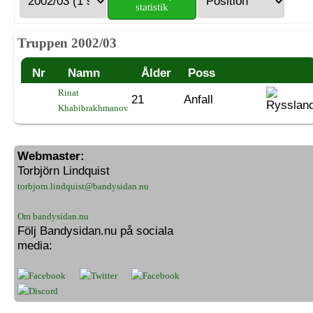
statistik
Truppen 2002/03
Nr
Namn
Ålder
Poss
Rinat
21
Anfall
Khabibrakhmanov
Webmaster:
Torbjörn Lindquist
torbjorn.lindquist@bandysidan.nu
Om bandysidan.nu
Följ Bandysidan.nu på sociala
media: