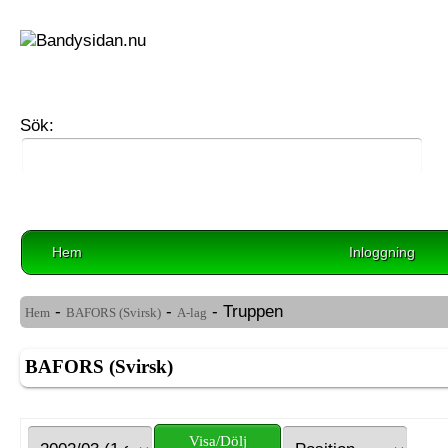
Sök:
Hem
Inloggning
-
-
- Truppen
Hem
BAFORS (Svirsk)
A-lag
BAFORS (Svirsk)
Visa/Dölj