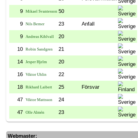
9
50
Mikael Svantesson
9
23
Anfall
Nils Berner
9
20
Andreas Kihlvall
10
21
Robin Sandgren
14
20
Jesper Hjelm
16
22
Viktor Uhlin
18
25
Försvar
Rikhard Laibert
47
24
Viktor Mattsson
47
23
Olle Almén
Webmaster: