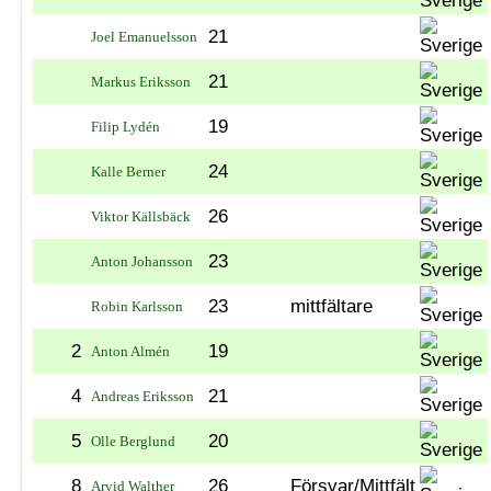
21
Joel Emanuelsson
21
Markus Eriksson
19
Filip Lydén
24
Kalle Berner
26
Viktor Källsbäck
23
Anton Johansson
23
mittfältare
Robin Karlsson
2
19
Anton Almén
4
21
Andreas Eriksson
5
20
Olle Berglund
8
26
Försvar/Mittfält
Arvid Walther