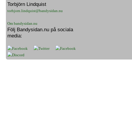
Torbjörn Lindquist
torbjorn.lindquist@bandysidan.nu
Om bandysidan.nu
Följ Bandysidan.nu på sociala
media: