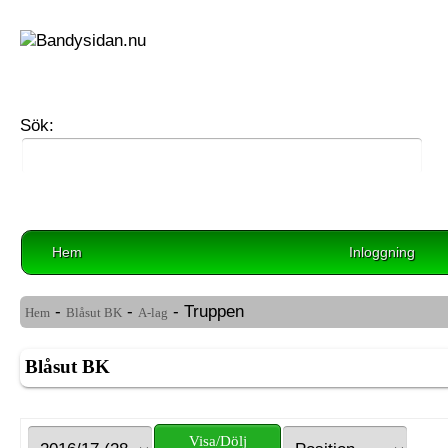
Sök:
Hem
Inloggning
-
-
- Truppen
Hem
Blåsut BK
A-lag
Blåsut BK
Visa/Dölj