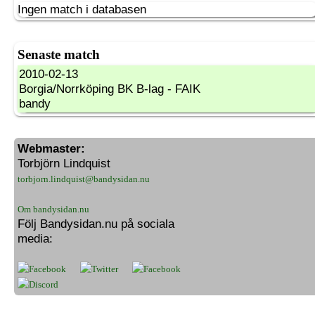
Ingen match i databasen
Senaste match
2010-02-13
Borgia/Norrköping BK B-lag - FAIK
bandy
Webmaster:
Torbjörn Lindquist
torbjorn.lindquist@bandysidan.nu
Om bandysidan.nu
Följ Bandysidan.nu på sociala
media: