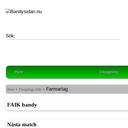
Sök:
Hem
Inloggning
-
- Farmarlag
Hem
Finspångs AIK
FAIK bandy
Nästa match