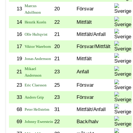
Marcus
13
20
Försvar
Adolfsson
14
22
Mittfält
Henrik Korén
16
21
Mittfält/Anfall
Olle Hultqvist
17
20
Försvar/Mittfält
Viktor Wareborn
19
21
Mittfält
Jonas Andersson
Mikael
21
23
Anfall
Andersson
23
25
Försvar
Eric Claesson
33
23
Försvar
Anders Grip
68
31
Mittfält/Anfall
Peter Hellström
69
22
Back/halv
Johnny Ewerstein