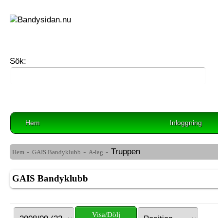
Sök:
Hem
Inloggning
-
-
- Truppen
Hem
GAIS Bandyklubb
A-lag
GAIS Bandyklubb
Visa/Dölj