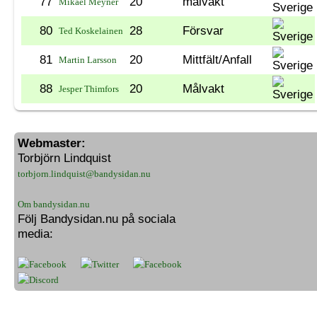
77
20
målvakt
Mikael Meyner
80
28
Försvar
Ted Koskelainen
81
20
Mittfält/Anfall
Martin Larsson
88
20
Målvakt
Jesper Thimfors
Webmaster:
Torbjörn Lindquist
torbjorn.lindquist@bandysidan.nu
Om bandysidan.nu
Följ Bandysidan.nu på sociala
media: