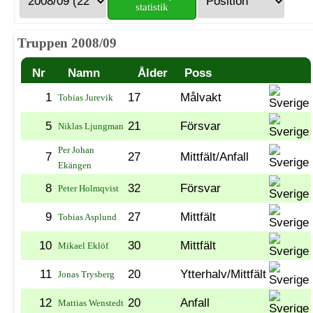
statistik
Truppen 2008/09
Nr
Namn
Ålder
Poss
1
17
Målvakt
Tobias Jurevik
5
21
Försvar
Niklas Ljungman
Per Johan
7
27
Mittfält/Anfall
Ekängen
8
32
Försvar
Peter Holmqvist
9
27
Mittfält
Tobias Asplund
10
30
Mittfält
Mikael Eklöf
11
20
Ytterhalv/Mittfält
Jonas Trysberg
12
20
Anfall
Mattias Wenstedt