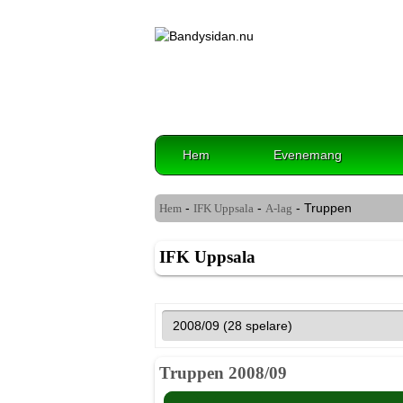
Hem
Evenemang
-
-
- Truppen
Hem
IFK Uppsala
A-lag
IFK Uppsala
Truppen 2008/09