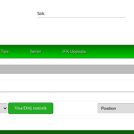
Sök:
Tips
Serier
IFK Uppsala
Visa/Dölj statistik