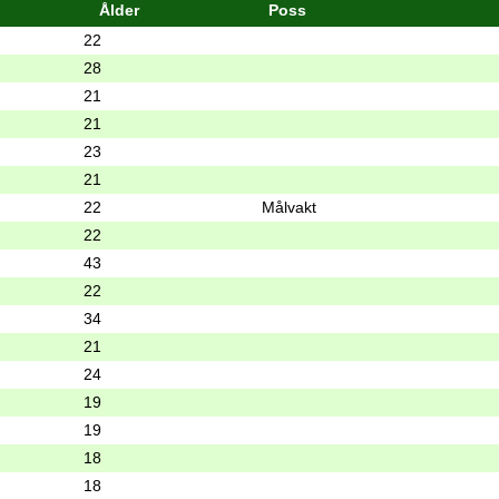
Ålder
Poss
22
28
21
21
23
21
22
Målvakt
22
43
22
34
21
24
19
19
18
18