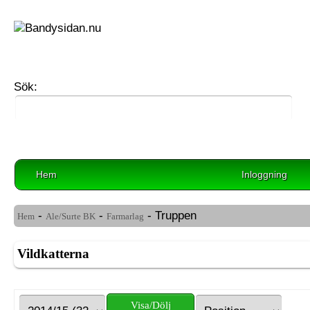
Sök:
Hem
Inloggning
-
-
- Truppen
Hem
Ale/Surte BK
Farmarlag
Vildkatterna
Visa/Dölj