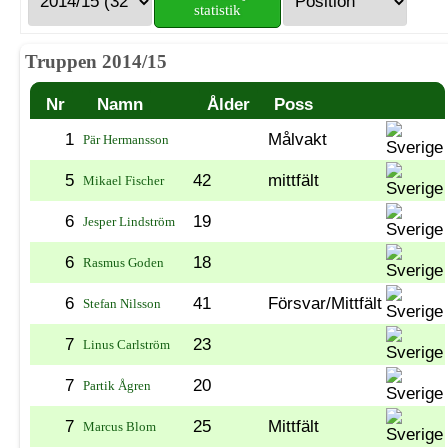
statistik
Truppen 2014/15
Nr
Namn
Ålder
Poss
1
Målvakt
Pär Hermansson
5
42
mittfält
Mikael Fischer
6
19
Jesper Lindström
6
18
Rasmus Goden
6
41
Försvar/Mittfält
Stefan Nilsson
7
23
Linus Carlström
7
20
Partik Ågren
7
25
Mittfält
Marcus Blom