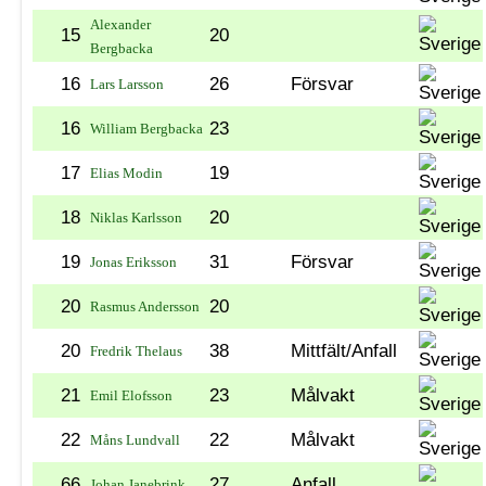
Alexander
15
20
Bergbacka
16
26
Försvar
Lars Larsson
16
23
William Bergbacka
17
19
Elias Modin
18
20
Niklas Karlsson
19
31
Försvar
Jonas Eriksson
20
20
Rasmus Andersson
20
38
Mittfält/Anfall
Fredrik Thelaus
21
23
Målvakt
Emil Elofsson
22
22
Målvakt
Måns Lundvall
66
27
Anfall
Johan Janebrink