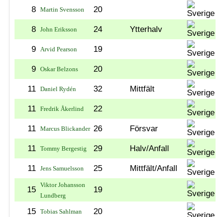
8
20
Martin Svensson
8
24
Ytterhalv
John Eriksson
9
19
Arvid Pearson
9
20
Oskar Belzons
11
32
Mittfält
Daniel Rydén
11
22
Fredrik Åkerlind
11
26
Försvar
Marcus Blickander
11
29
Halv/Anfall
Tommy Bergestig
11
25
Mittfält/Anfall
Jens Samuelsson
Viktor Johansson
15
19
Lundberg
15
20
Tobias Sahlman