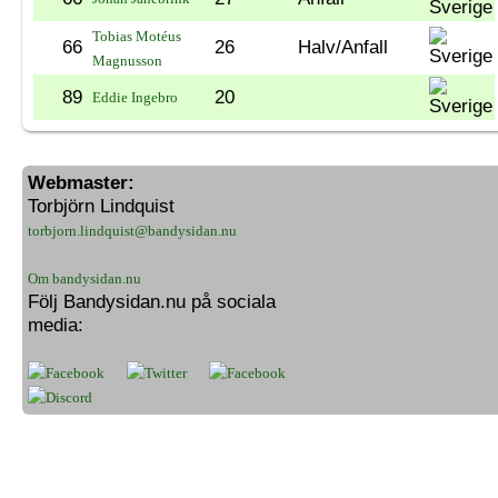
Tobias Motéus
66
26
Halv/Anfall
Magnusson
89
20
Eddie Ingebro
Webmaster:
Torbjörn Lindquist
torbjorn.lindquist@bandysidan.nu
Om bandysidan.nu
Följ Bandysidan.nu på sociala
media: