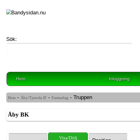
Sök:
Hem
Inloggning
-
-
- Truppen
Hem
Åby/Tjureda IF
Farmarlag
Åby BK
Visa/Dölj