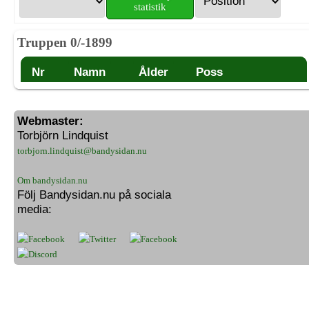
statistik
Truppen 0/-1899
Nr
Namn
Ålder
Poss
Webmaster:
Torbjörn Lindquist
torbjorn.lindquist@bandysidan.nu
Om bandysidan.nu
Följ Bandysidan.nu på sociala
media: