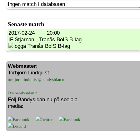
Ingen match i databasen
Senaste match
2017-02-24
20:00
IF Stjärnan - Tranås BoIS B-lag
Webmaster:
Torbjörn Lindquist
torbjorn.lindquist@bandysidan.nu
Om bandysidan.nu
Följ Bandysidan.nu på sociala
media: