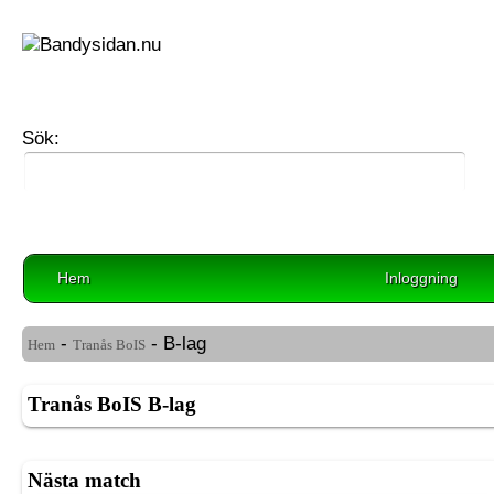
Sök:
Hem
Inloggning
-
- B-lag
Hem
Tranås BoIS
Tranås BoIS B-lag
Nästa match