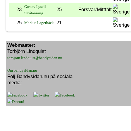
Gustav Lysell
23
25
Försvar/Mittfält
Smålänning
25
21
Markus Lagerbäck
Webmaster:
Torbjörn Lindquist
torbjorn.lindquist@bandysidan.nu
Om bandysidan.nu
Följ Bandysidan.nu på sociala
media: