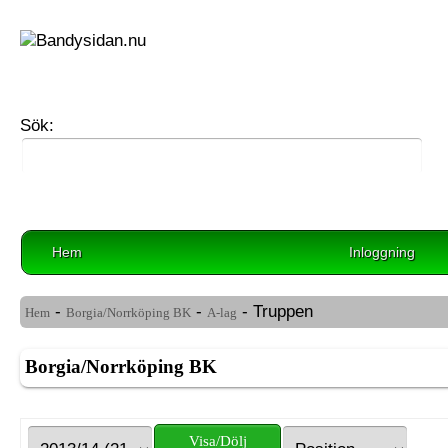
Sök:
Hem
Inloggning
-
-
- Truppen
Hem
Borgia/Norrköping BK
A-lag
Borgia/Norrköping BK
Visa/Dölj