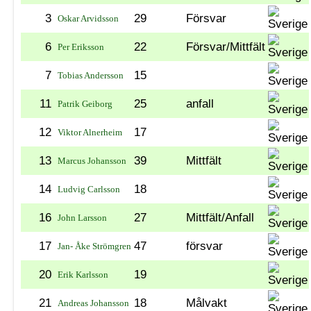
3
29
Försvar
Oskar Arvidsson
6
22
Försvar/Mittfält
Per Eriksson
7
15
Tobias Andersson
11
25
anfall
Patrik Geiborg
12
17
Viktor Alnerheim
13
39
Mittfält
Marcus Johansson
14
18
Ludvig Carlsson
16
27
Mittfält/Anfall
John Larsson
17
47
försvar
Jan- Åke Strömgren
20
19
Erik Karlsson
21
18
Målvakt
Andreas Johansson