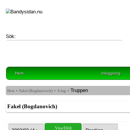
Sök:
Hem
Inloggning
-
-
- Truppen
Hem
Fakel (Bogdanovich)
A-lag
Fakel (Bogdanovich)
Visa/Dölj