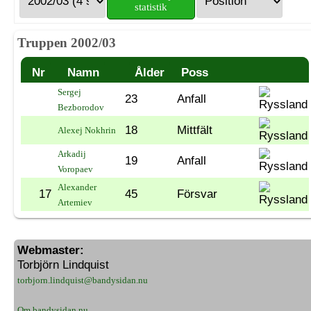
statistik
Truppen 2002/03
Nr
Namn
Ålder
Poss
Sergej
23
Anfall
Bezborodov
18
Mittfält
Alexej Nokhrin
Arkadij
19
Anfall
Voropaev
Alexander
17
45
Försvar
Artemiev
Webmaster:
Torbjörn Lindquist
torbjorn.lindquist@bandysidan.nu
Om bandysidan.nu