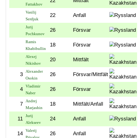
22
Mittfält
Fattakhov
Vasilij
22
Anfall
Serdjuk
Jurij
26
Försvar
Pochkunov
Ramis
18
Försvar
Khabibullin
Alexej
20
Mittfält
Nikishov
Alexander
3
26
Försvar/Mittfält
Osokin
Vladimir
4
26
Försvar
Naber
Andrej
7
18
Mittfält/Anfall
Marjashin
Jurij
11
24
Anfall
Alekseev
Valerij
14
26
Anfall
Privalov