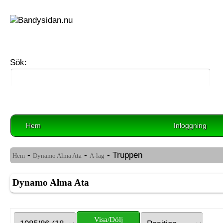
Sök:
Hem
Inloggning
-
-
- Truppen
Hem
Dynamo Alma Ata
A-lag
Dynamo Alma Ata
Visa/Dölj