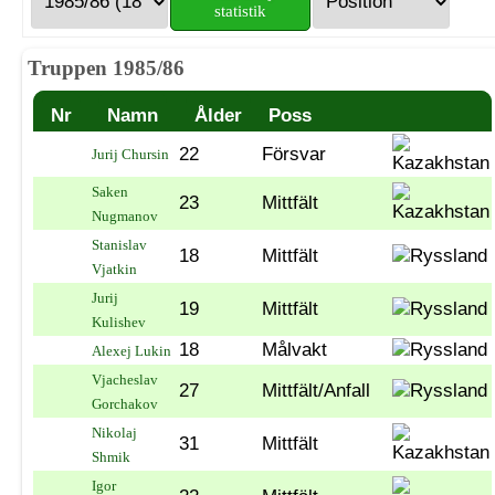
statistik
Truppen 1985/86
Nr
Namn
Ålder
Poss
22
Försvar
Jurij Chursin
Saken
23
Mittfält
Nugmanov
Stanislav
18
Mittfält
Vjatkin
Jurij
19
Mittfält
Kulishev
18
Målvakt
Alexej Lukin
Vjacheslav
27
Mittfält/Anfall
Gorchakov
Nikolaj
31
Mittfält
Shmik
Igor