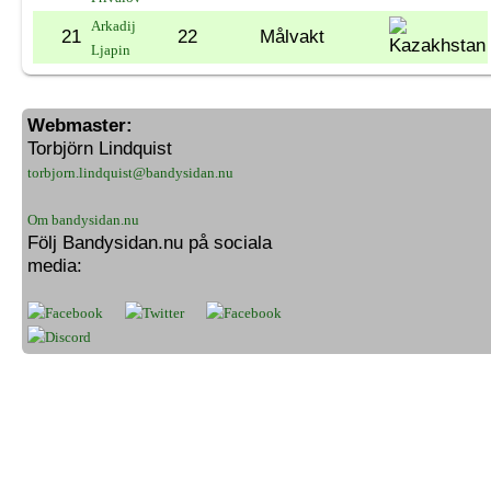
Arkadij
21
22
Målvakt
Ljapin
Webmaster:
Torbjörn Lindquist
torbjorn.lindquist@bandysidan.nu
Om bandysidan.nu
Följ Bandysidan.nu på sociala
media: