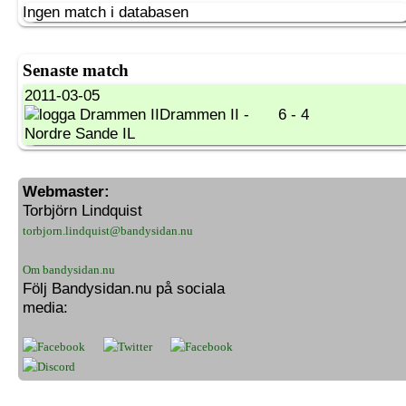
Ingen match i databasen
Senaste match
2011-03-05
Drammen II -
6 - 4
Nordre Sande IL
Webmaster:
Torbjörn Lindquist
torbjorn.lindquist@bandysidan.nu
Om bandysidan.nu
Följ Bandysidan.nu på sociala
media: