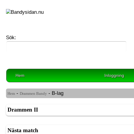
Sök:
Hem
Inloggning
-
- B-lag
Hem
Drammen Bandy
Drammen II
Nästa match