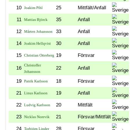
10
25
Mittfält/Anfall
Joakim Pihl
11
35
Anfall
Mattias Björck
12
33
Anfall
Mårten Johansson
14
30
Anfall
Joakim Hellqvist
15
19
Försvar
Christian Otterberg
Christoffer
16
22
Anfall
Johansson
19
18
Försvar
Patrik Karlsson
21
19
Anfall
Linus Karlsson
22
20
Mittfält
Ludvig Karlsson
23
21
Försvar/Mittfält
Nicklas Norevik
24
28
Försvar
Torbjörn Linder