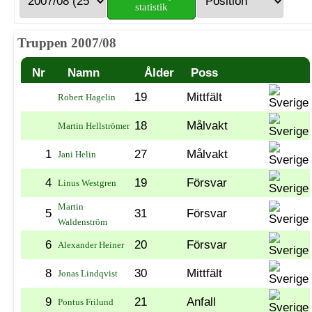
statistik
Truppen 2007/08
Nr
Namn
Ålder
Poss
19
Mittfält
Robert Hagelin
18
Målvakt
Martin Hellströmer
1
27
Målvakt
Jani Helin
4
19
Försvar
Linus Westgren
Martin
5
31
Försvar
Waldenström
6
20
Försvar
Alexander Heiner
8
30
Mittfält
Jonas Lindqvist
9
21
Anfall
Pontus Frilund