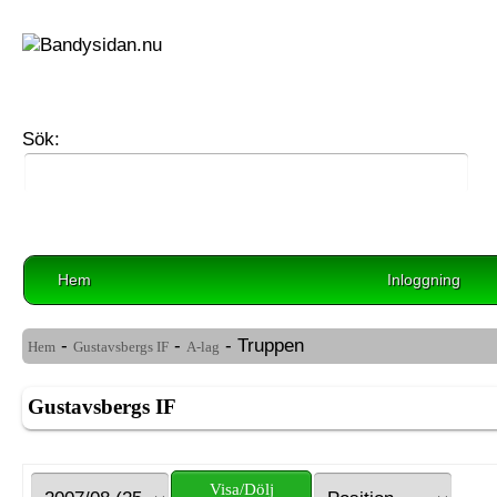
Sök:
Hem
Inloggning
-
-
- Truppen
Hem
Gustavsbergs IF
A-lag
Gustavsbergs IF
Visa/Dölj