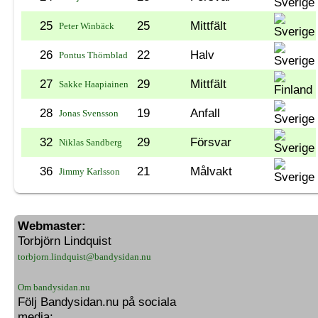
25
25
Mittfält
Peter Winbäck
26
22
Halv
Pontus Thörnblad
27
29
Mittfält
Sakke Haapiainen
28
19
Anfall
Jonas Svensson
32
29
Försvar
Niklas Sandberg
36
21
Målvakt
Jimmy Karlsson
Webmaster:
Torbjörn Lindquist
torbjorn.lindquist@bandysidan.nu
Om bandysidan.nu
Följ Bandysidan.nu på sociala
media: