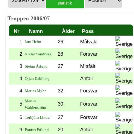
statistik
Truppen 2006/07
Nr
Namn
Ålder
Poss
1
26
Målvakt
Jani Helin
2
28
Försvar
Niklas Sandberg
3
27
Mittfält
Stefan Åslund
4
Anfall
Örjan Dahlberg
4
32
Försvar
Matias Myhr
Martin
5
30
Försvar
Waldenström
6
27
Försvar
Torbjörn Linder
9
20
Anfall
Pontus Frilund