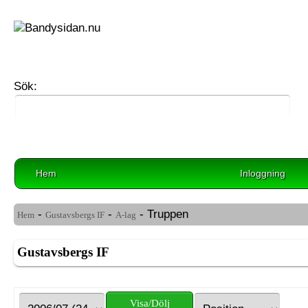
Sök:
Hem
Inloggning
-
-
- Truppen
Hem
Gustavsbergs IF
A-lag
Gustavsbergs IF
Visa/Dölj