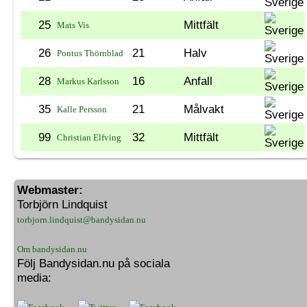
25
Mittfält
Mats Vis
26
21
Halv
Pontus Thörnblad
28
16
Anfall
Markus Karlsson
35
21
Målvakt
Kalle Persson
99
32
Mittfält
Christian Elfving
Webmaster:
Torbjörn Lindquist
torbjorn.lindquist@bandysidan.nu
Om bandysidan.nu
Följ Bandysidan.nu på sociala
media: