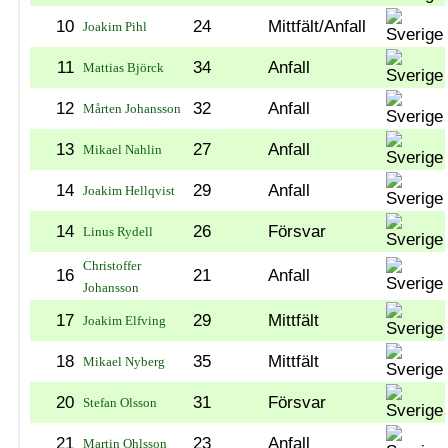
10
24
Mittfält/Anfall
Joakim Pihl
11
34
Anfall
Mattias Björck
12
32
Anfall
Mårten Johansson
13
27
Anfall
Mikael Nahlin
14
29
Anfall
Joakim Hellqvist
14
26
Försvar
Linus Rydell
Christoffer
16
21
Anfall
Johansson
17
29
Mittfält
Joakim Elfving
18
35
Mittfält
Mikael Nyberg
20
31
Försvar
Stefan Olsson
21
23
Anfall
Martin Ohlsson