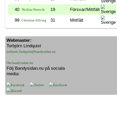
40
19
Försvar/Mittfält
Nicklas Norevik
99
31
Mittfält
Christian Elfving
Webmaster:
Torbjörn Lindquist
torbjorn.lindquist@bandysidan.nu
Om bandysidan.nu
Följ Bandysidan.nu på sociala
media: