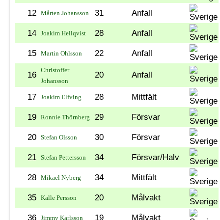
12
31
Anfall
Mårten Johansson
14
28
Anfall
Joakim Hellqvist
15
22
Anfall
Martin Ohlsson
Christoffer
16
20
Anfall
Johansson
17
28
Mittfält
Joakim Elfving
19
29
Försvar
Ronnie Thörnberg
20
30
Försvar
Stefan Olsson
21
34
Försvar/Halv
Stefan Pettersson
28
34
Mittfält
Mikael Nyberg
35
20
Målvakt
Kalle Persson
36
19
Målvakt
Jimmy Karlsson