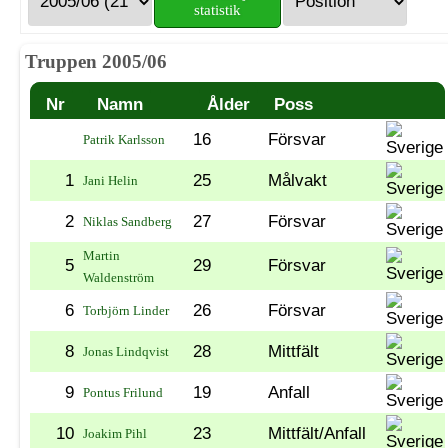
statistik
Truppen 2005/06
Nr
Namn
Ålder
Poss
16
Försvar
Patrik Karlsson
1
25
Målvakt
Jani Helin
2
27
Försvar
Niklas Sandberg
Martin
5
29
Försvar
Waldenström
6
26
Försvar
Torbjörn Linder
8
28
Mittfält
Jonas Lindqvist
9
19
Anfall
Pontus Frilund
10
23
Mittfält/Anfall
Joakim Pihl