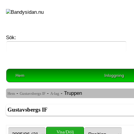
Sök:
Hem
Inloggning
-
-
- Truppen
Hem
Gustavsbergs IF
A-lag
Gustavsbergs IF
Visa/Dölj