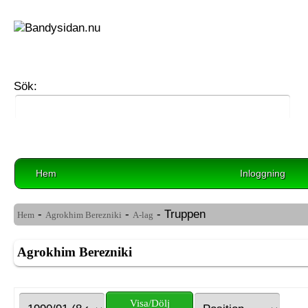
Sök:
Hem
Inloggning
-
-
- Truppen
Hem
Agrokhim Berezniki
A-lag
Agrokhim Berezniki
Visa/Dölj