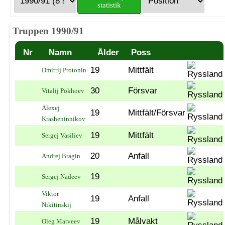
statistik
Truppen 1990/91
Nr
Namn
Ålder
Poss
19
Mittfält
Dmitrij Protonin
30
Försvar
Vitalij Pokhoev
Alexej
19
Mittfält/Försvar
Krasheninnikov
19
Mittfält
Sergej Vasiliev
20
Anfall
Andrej Bragin
19
Sergej Nadeev
Viktor
19
Anfall
Nikitinskij
19
Målvakt
Oleg Matveev