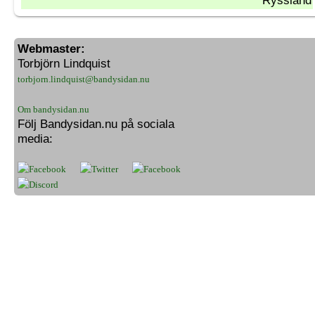
Webmaster:
Torbjörn Lindquist
torbjorn.lindquist@bandysidan.nu
Om bandysidan.nu
Följ Bandysidan.nu på sociala
media: