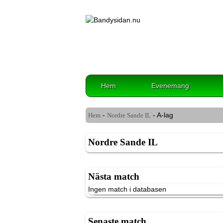
Hem
Evenemang
-
- A-lag
Hem
Nordre Sande IL
Nordre Sande IL
Nästa match
Ingen match i databasen
Senaste match