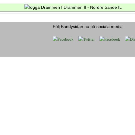
Drammen II - Nordre Sande IL
Följ Bandysidan.nu på sociala media: