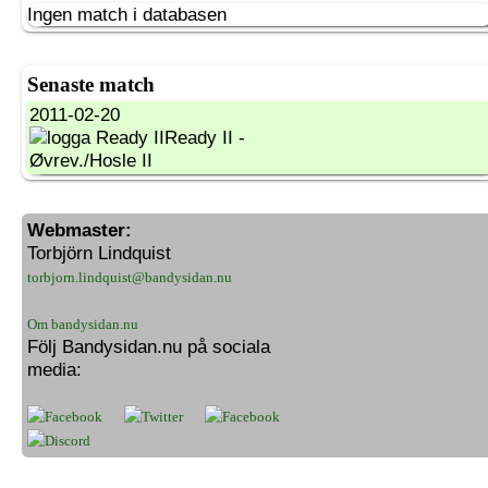
Ingen match i databasen
Senaste match
2011-02-20
Ready II -
Øvrev./Hosle II
Webmaster:
Torbjörn Lindquist
torbjorn.lindquist@bandysidan.nu
Om bandysidan.nu
Följ Bandysidan.nu på sociala
media: