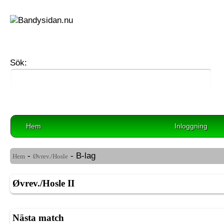
Sök:
Hem
Inloggning
-
- B-lag
Hem
Øvrev./Hosle
Øvrev./Hosle II
Nästa match