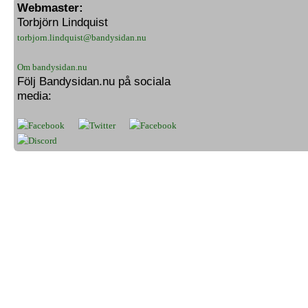
Webmaster:
Torbjörn Lindquist
torbjorn.lindquist@bandysidan.nu
Om bandysidan.nu
Följ Bandysidan.nu på sociala
media: