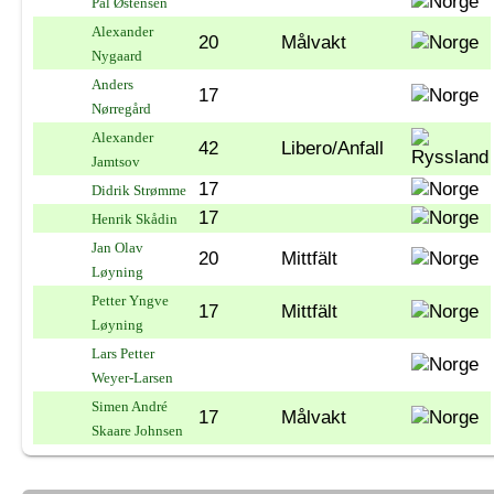
Pål Østensen
Alexander
20
Målvakt
Nygaard
Anders
17
Nørregård
Alexander
42
Libero/Anfall
Jamtsov
17
Didrik Strømme
17
Henrik Skådin
Jan Olav
20
Mittfält
Løyning
Petter Yngve
17
Mittfält
Løyning
Lars Petter
Weyer-Larsen
Simen André
17
Målvakt
Skaare Johnsen