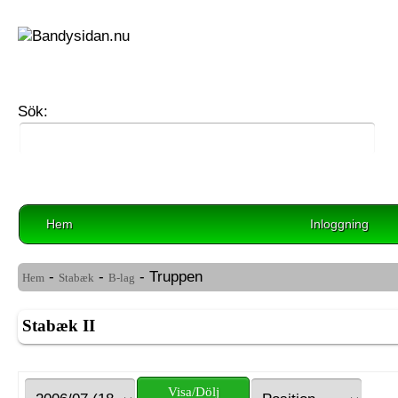
Sök:
Hem
Inloggning
-
-
- Truppen
Hem
Stabæk
B-lag
Stabæk II
Visa/Dölj