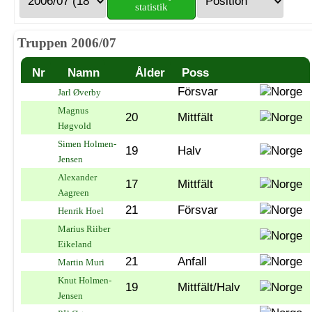
statistik
Truppen 2006/07
Nr
Namn
Ålder
Poss
Försvar
Jarl Øverby
Magnus
20
Mittfält
Høgvold
Simen Holmen-
19
Halv
Jensen
Alexander
17
Mittfält
Aagreen
21
Försvar
Henrik Hoel
Marius Riiber
Eikeland
21
Anfall
Martin Muri
Knut Holmen-
19
Mittfält/Halv
Jensen