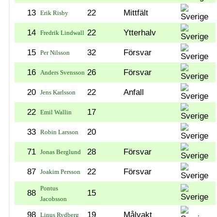
13
22
Mittfält
Erik Risby
14
22
Ytterhalv
Fredrik Lindwall
15
32
Försvar
Per Nilsson
16
26
Försvar
Anders Svensson
20
22
Anfall
Jens Karlsson
22
17
Emil Wallin
33
20
Robin Larsson
71
28
Försvar
Jonas Berglund
87
22
Försvar
Joakim Persson
Pontus
88
15
Jacobsson
98
19
Målvakt
Linus Rydberg