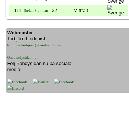
111
32
Mittfält
Stefan Stenman
Webmaster:
Torbjörn Lindquist
torbjorn.lindquist@bandysidan.nu
Om bandysidan.nu
Följ Bandysidan.nu på sociala
media: