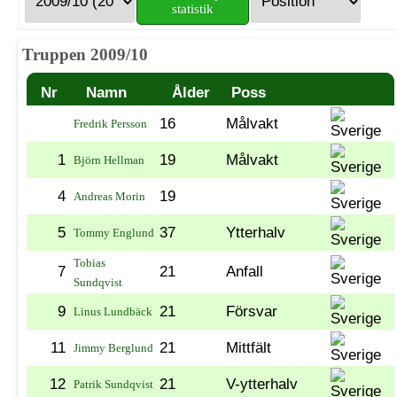
statistik
Truppen 2009/10
Nr
Namn
Ålder
Poss
16
Målvakt
Fredrik Persson
1
19
Målvakt
Björn Hellman
4
19
Andreas Morin
5
37
Ytterhalv
Tommy Englund
Tobias
7
21
Anfall
Sundqvist
9
21
Försvar
Linus Lundbäck
11
21
Mittfält
Jimmy Berglund
12
21
V-ytterhalv
Patrik Sundqvist