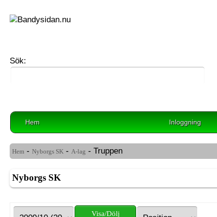
Sök:
Hem
Inloggning
-
-
- Truppen
Hem
Nyborgs SK
A-lag
Nyborgs SK
Visa/Dölj