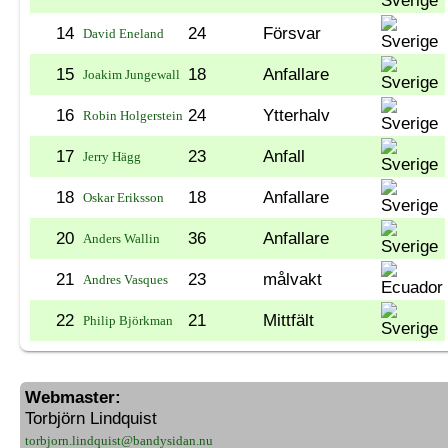
14
24
Försvar
David Eneland
15
18
Anfallare
Joakim Jungewall
16
24
Ytterhalv
Robin Holgerstein
17
23
Anfall
Jerry Hägg
18
18
Anfallare
Oskar Eriksson
20
36
Anfallare
Anders Wallin
21
23
målvakt
Andres Vasques
22
21
Mittfält
Philip Björkman
Webmaster:
Torbjörn Lindquist
torbjorn.lindquist@bandysidan.nu