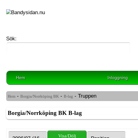
Sök:
Hem
Inloggning
-
-
- Truppen
Hem
Borgia/Norrköping BK
B-lag
Borgia/Norrköping BK B-lag
Visa/Dölj