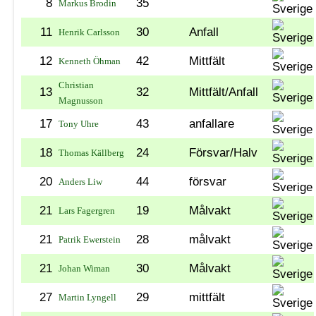
8
35
Markus Brodin
11
30
Anfall
Henrik Carlsson
12
42
Mittfält
Kenneth Öhman
Christian
13
32
Mittfält/Anfall
Magnusson
17
43
anfallare
Tony Uhre
18
24
Försvar/Halv
Thomas Källberg
20
44
försvar
Anders Liw
21
19
Målvakt
Lars Fagergren
21
28
målvakt
Patrik Ewerstein
21
30
Målvakt
Johan Wiman
27
29
mittfält
Martin Lyngell