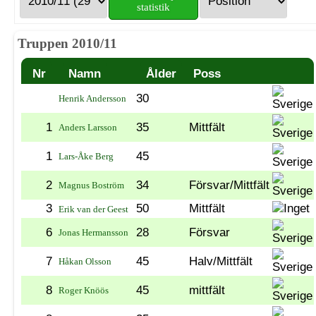
statistik
Truppen 2010/11
Nr
Namn
Ålder
Poss
30
Henrik Andersson
1
35
Mittfält
Anders Larsson
1
45
Lars-Åke Berg
2
34
Försvar/Mittfält
Magnus Boström
3
50
Mittfält
Erik van der Geest
6
28
Försvar
Jonas Hermansson
7
45
Halv/Mittfält
Håkan Olsson
8
45
mittfält
Roger Knöös