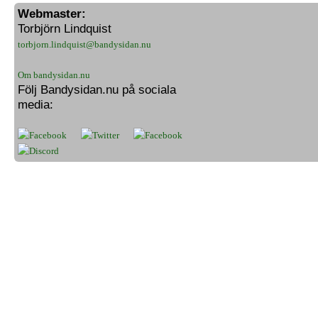
Webmaster:
Torbjörn Lindquist
torbjorn.lindquist@bandysidan.nu
Om bandysidan.nu
Följ Bandysidan.nu på sociala
media: