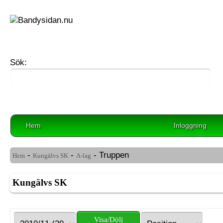
Sök:
Hem
Inloggning
-
-
- Truppen
Hem
Kungälvs SK
A-lag
Kungälvs SK
Visa/Dölj