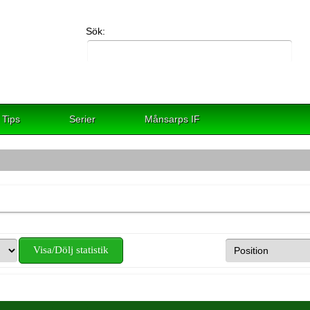
Sök:
Tips
Serier
Månsarps IF
Visa/Dölj statistik