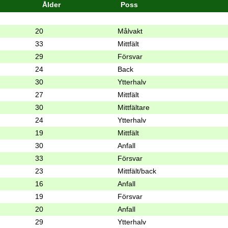
Ålder
Poss
20
Målvakt
33
Mittfält
29
Försvar
24
Back
30
Ytterhalv
27
Mittfält
30
Mittfältare
24
Ytterhalv
19
Mittfält
30
Anfall
33
Försvar
23
Mittfält/back
16
Anfall
19
Försvar
20
Anfall
29
Ytterhalv