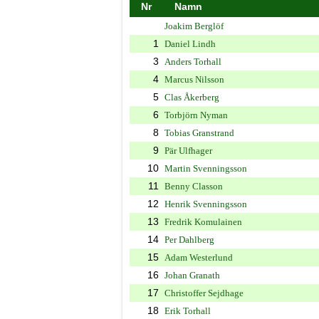
Nr
Namn
Joakim Berglöf
1
Daniel Lindh
3
Anders Torhall
4
Marcus Nilsson
5
Clas Åkerberg
6
Torbjörn Nyman
8
Tobias Granstrand
9
Pär Ulfhager
10
Martin Svenningsson
11
Benny Classon
12
Henrik Svenningsson
13
Fredrik Komulainen
14
Per Dahlberg
15
Adam Westerlund
16
Johan Granath
17
Christoffer Sejdhage
18
Erik Torhall