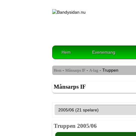
Hem
Evenemang
-
-
- Truppen
Hem
Månsarps IF
A-lag
Månsarps IF
Truppen 2005/06