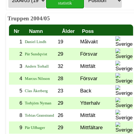
statistik
Truppen 2004/05
Nr
Namn
Ålder
Poss
1
19
Målvakt
Daniel Lindh
2
29
Försvar
Pär Sundqvist
3
32
Mittfält
Anders Torhall
4
28
Försvar
Marcus Nilsson
5
23
Back
Clas Åkerberg
6
29
Ytterhalv
Torbjörn Nyman
8
26
Mittfält
Tobias Granstrand
9
29
Mittfältare
Pär Ulfhager