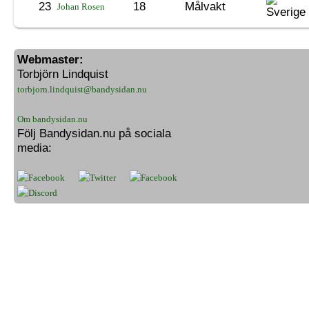
23
18
Målvakt
Johan Rosen
Webmaster:
Torbjörn Lindquist
torbjorn.lindquist@bandysidan.nu
Om bandysidan.nu
Följ Bandysidan.nu på sociala
media: