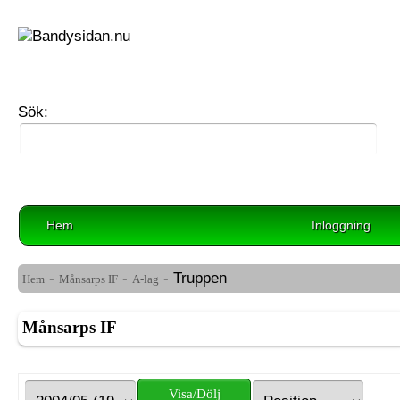
Sök:
Hem
Inloggning
-
-
- Truppen
Hem
Månsarps IF
A-lag
Månsarps IF
Visa/Dölj