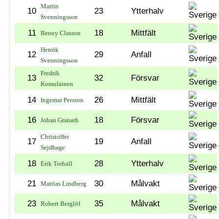
Martin
10
23
Ytterhalv
Svenningsson
11
18
Mittfält
Benny Classon
Henrik
12
29
Anfall
Svenningsson
Fredrik
13
32
Försvar
Komulainen
14
26
Mittfält
Ingemar Persson
16
18
Försvar
Johan Granath
Christoffer
17
19
Anfall
Sejdhage
18
28
Ytterhalv
Erik Torhall
21
30
Målvakt
Mattias Lindberg
23
35
Målvakt
Robert Berglöf